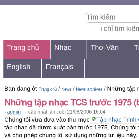
Chuyển
Các
Tìm kiếm
đến
công
nội
cụ
chỉ tìm kiế
Tìm
dung.
cá
Navigation
kiếm
Trang chủ
Nhạc
Thơ-Văn
T
|
nhân
nâng
Chuyển
cao...
English
Français
đến
mục
Bạn đang ở:
/
/
/
Những tập 
định
Trang chủ
News
News archives
Những tập nhạc TCS trước 1975 (
hướng
-
admin
—
cập nhật lần cuối
21/08/2006 16:04
Chúng tôi vừa đưa vào thư mục
Tập nhạc Trịnh
tập nhạc đã được xuất bản trước 1975. Chúng tôi
và cho phép chung tôi sử dụng những tư liệu này.