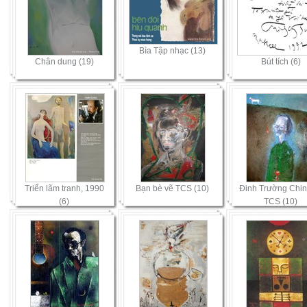
Bìa Tập nhạc (13)
Chân dung (19)
Bút tích (6)
Triển lãm tranh, 1990
Bạn bè vẽ TCS (10)
Ðinh Trường Chin
(6)
TCS (10)