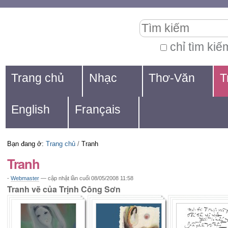
Chuyển
Các
Tìm kiếm
đến
công
nội
cụ
chỉ tìm kiế
Tìm
dung.
cá
Navigation
kiếm
Trang chủ
Nhạc
Thơ-Văn
T
|
nhân
nâng
Chuyển
cao...
English
Français
đến
mục
Bạn đang ở:
Trang chủ
/
Tranh
định
Tranh
hướng
-
Webmaster
—
cập nhật lần cuối
08/05/2008 11:58
Tranh vẽ của Trịnh Công Sơn