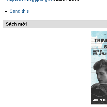
Các
Send this
thao
tác
trên
Sách mới
Tài
liệu