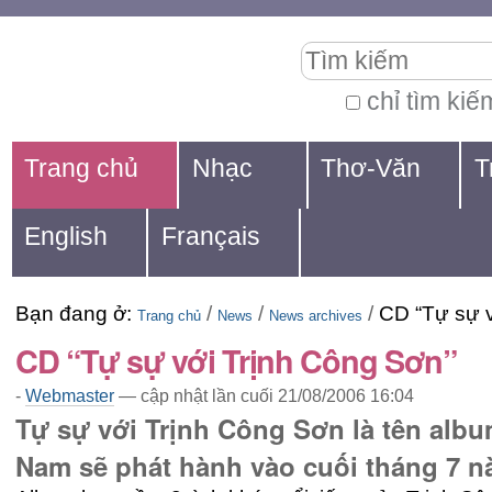
Chuyển
Các
Tìm kiếm
đến
công
nội
cụ
chỉ tìm kiế
Tìm
dung.
cá
Navigation
kiếm
Trang chủ
Nhạc
Thơ-Văn
T
|
nhân
nâng
Chuyển
cao...
English
Français
đến
mục
Bạn đang ở:
/
/
/
CD “Tự sự v
định
Trang chủ
News
News archives
CD “Tự sự với Trịnh Công Sơn”
hướng
-
Webmaster
—
cập nhật lần cuối
21/08/2006 16:04
Tự sự với Trịnh Công Sơn là tên albu
Nam sẽ phát hành vào cuối tháng 7 n