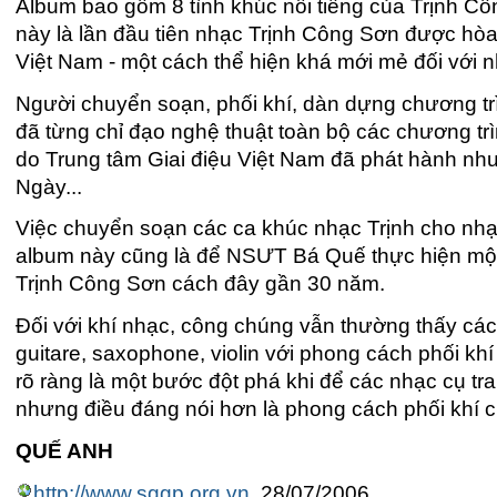
Album bao gồm 8 tình khúc nổi tiếng của Trịnh Cô
này là lần đầu tiên nhạc Trịnh Công Sơn được hòa
Việt Nam - một cách thể hiện khá mới mẻ đối với 
Người chuyển soạn, phối khí, dàn dựng chương tr
đã từng chỉ đạo nghệ thuật toàn bộ các chương tr
do Trung tâm Giai điệu Việt Nam đã phát hành n
Ngày...
Việc chuyển soạn các ca khúc nhạc Trịnh cho nhạc
album này cũng là để NSƯT Bá Quế thực hiện mộ
Trịnh Công Sơn cách đây gần 30 năm.
Đối với khí nhạc, công chúng vẫn thường thấy các
guitare, saxophone, violin với phong cách phối k
rõ ràng là một bước đột phá khi để các nhạc cụ tran
nhưng điều đáng nói hơn là phong cách phối khí 
QUẾ ANH
http://www.sggp.org.vn
, 28/07/2006