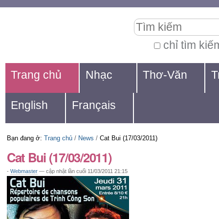
Chuyển
Các
Tìm kiếm
đến
công
nội
cụ
chỉ tìm kiế
Tìm
dung.
cá
Navigation
kiếm
Trang chủ
Nhạc
Thơ-Văn
T
|
nhân
nâng
Chuyển
cao...
English
Français
đến
mục
Bạn đang ở:
Trang chủ
/
News
/
Cat Bui (17/03/2011)
định
Cat Bui (17/03/2011)
hướng
-
Webmaster
—
cập nhật lần cuối
11/03/2011 21:15