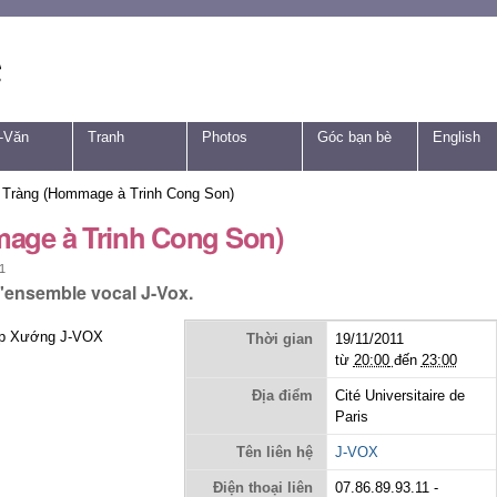
-Văn
Tranh
Photos
Góc bạn bè
English
 Tràng (Hommage à Trinh Cong Son)
age à Trinh Cong Son)
1
l'ensemble vocal J-Vox.
ợp Xướng J-VOX
Thời gian
19/11/2011
từ
20:00
đến
23:00
Địa điểm
Cité Universitaire de
Paris
Tên liên hệ
J-VOX
Điện thoại liên
07.86.89.93.11 -