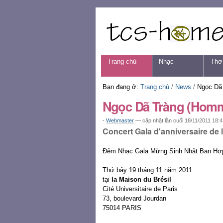
Chuyển
Các
đến
công
nội
cụ
dung.
cá
|
nhân
Chuyển
Navigation
Trang chủ
Nhạc
Thơ
đến
mục
định
Bạn đang ở:
Trang chủ
/
News
/
Ngọc Dã
hướng
Ngọc Dã Tràng (Homm
-
Webmaster
—
cập nhật lần cuối
18/11/2011 18:4
Concert Gala d'anniversaire de 
Đêm Nhạc Gala Mừng Sinh Nhật Ban H
Thứ bảy 19 tháng 11 năm 2011
tại
la Maison du Brésil
Cité Universitaire de Paris
73, boulevard Jourdan
75014 PARIS