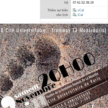
hệ
07.61.52.39.19
Thêm sự kiện
vCal
vào lịch
iCal