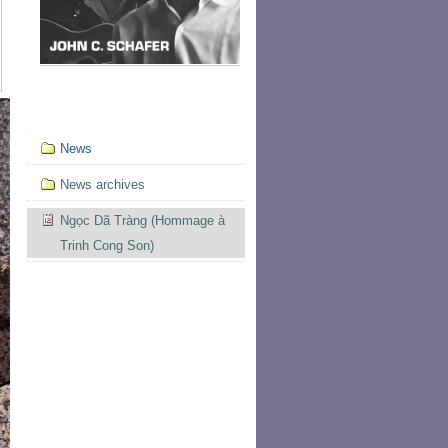
Mục
News
định
hướng
News archives
Ngọc Dã Tràng (Hommage à
Trinh Cong Son)