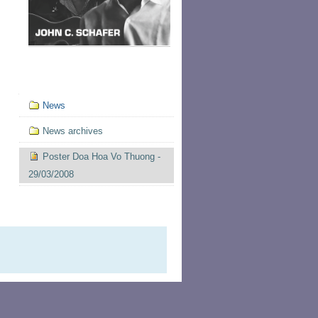
Mục
News
định
hướng
News archives
Poster Doa Hoa Vo Thuong -
29/03/2008