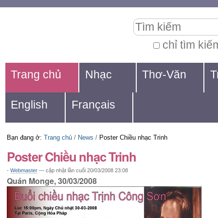
Chuyển
Các
Tìm kiếm
đến
công
nội
cụ
chỉ tìm kiế
Tìm
dung.
cá
Navigation
kiếm
Trang chủ
Nhạc
Thơ-Văn
T
|
nhân
nâng
Chuyển
cao...
English
Français
đến
mục
Bạn đang ở:
Trang chủ
/
News
/
Poster Chiều nhạc Trinh
định
Poster Chiều nhạc Trinh
hướng
-
Webmaster
—
cập nhật lần cuối
20/03/2008 23:08
Quán Monge, 30/03/2008