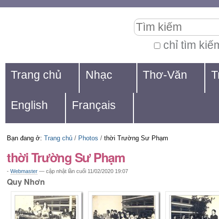
Chuyển
Các
Tìm kiếm
đến
công
nội
cụ
chỉ tìm kiế
Tìm
dung.
cá
Navigation
kiếm
Trang chủ
Nhạc
Thơ-Văn
T
|
nhân
nâng
Chuyển
cao...
English
Français
đến
mục
Bạn đang ở:
Trang chủ
/
Photos
/
thời Trường Sư Phạm
định
thời Trường Sư Phạm
hướng
-
Webmaster
—
cập nhật lần cuối
11/02/2020 19:07
Quy Nhơn