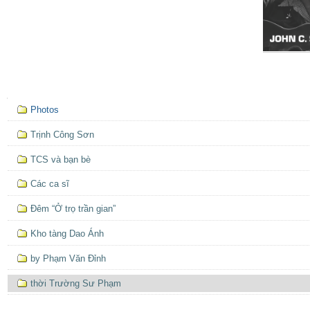
Mục
Photos
định
hướng
Trịnh Công Sơn
TCS và bạn bè
Các ca sĩ
Đêm “Ở trọ trần gian”
Kho tàng Dao Ánh
by Phạm Văn Đỉnh
thời Trường Sư Phạm