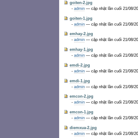
goiten-2.jpg
-
admin
—
cập nhật lần cuối
21/08/20
goiten-1.jpg
-
admin
—
cập nhật lần cuối
21/08/20
emhay-2.jpg
-
admin
—
cập nhật lần cuối
21/08/20
emhay-1.jpg
-
admin
—
cập nhật lần cuối
21/08/20
emdi-2.jpg
-
admin
—
cập nhật lần cuối
21/08/20
emdi-1.jpg
-
admin
—
cập nhật lần cuối
21/08/20
emcon-2.jpg
-
admin
—
cập nhật lần cuối
21/08/20
emcon-1.jpg
-
admin
—
cập nhật lần cuối
21/08/20
diemxua-2.jpg
-
admin
—
cập nhật lần cuối
21/08/20