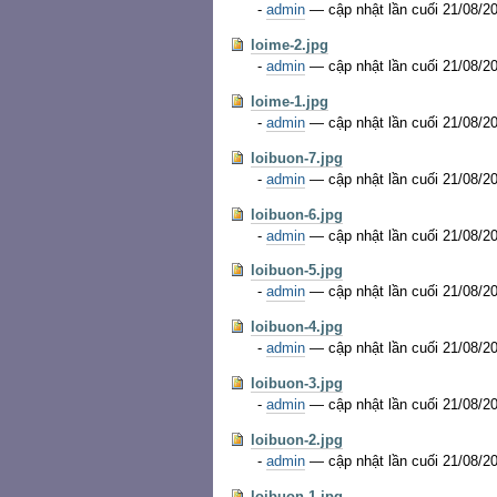
-
admin
—
cập nhật lần cuối
21/08/20
loime-2.jpg
-
admin
—
cập nhật lần cuối
21/08/20
loime-1.jpg
-
admin
—
cập nhật lần cuối
21/08/20
loibuon-7.jpg
-
admin
—
cập nhật lần cuối
21/08/20
loibuon-6.jpg
-
admin
—
cập nhật lần cuối
21/08/20
loibuon-5.jpg
-
admin
—
cập nhật lần cuối
21/08/20
loibuon-4.jpg
-
admin
—
cập nhật lần cuối
21/08/20
loibuon-3.jpg
-
admin
—
cập nhật lần cuối
21/08/20
loibuon-2.jpg
-
admin
—
cập nhật lần cuối
21/08/20
loibuon-1.jpg