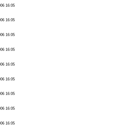
06 16:05
06 16:05
06 16:05
06 16:05
06 16:05
06 16:05
06 16:05
06 16:05
06 16:05