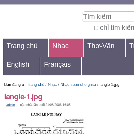
Chuyển
Các
Tìm kiếm
đến
công
nội
cụ
chỉ tìm kiế
Tìm
dung.
cá
Navigation
kiếm
Trang chủ
Nhạc
Thơ-Văn
T
|
nhân
nâng
Chuyển
cao...
English
Français
đến
mục
Bạn đang ở:
Trang chủ
/
Nhạc
/
Nhạc soạn cho ghita
/
langle-1.jpg
định
langle-1.jpg
hướng
-
admin
—
cập nhật lần cuối
21/08/2006 16:05