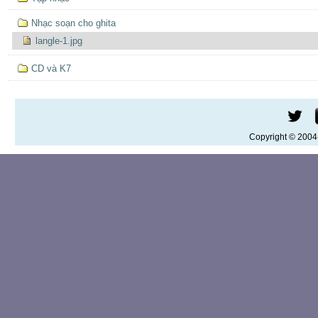
Nhạc soạn cho ghita
langle-1.jpg
CD và K7
Copyright © 200