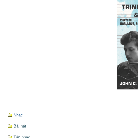
Mục
Nhạc
định
hướng
Bài hát
Tập nhạc