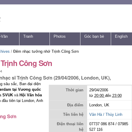
-Văn
Tranh
Photos
Góc bạn bè
English
chives
/
Đêm nhạc tưởng nhớ Trịnh Công Sơn
Trịnh Công Sơn
04
nhạc sĩ Trịnh Công Sơn (29/04/2006, London, UK),
ng sâu sắc, Ban đại diện
terdam tại Vương quốc
Thời gian
29/04/2006
ủa
SVUK
và
Hội Văn hóa
từ
20:00
đến
23:00
 đầu tiên tại London, Anh
Địa điểm
London, UK
Tên liên hệ
Vân Hà / Thùy Linh
ông Sơn
Điện thoại liên
07737 086 874 / 07985
hệ
527 116