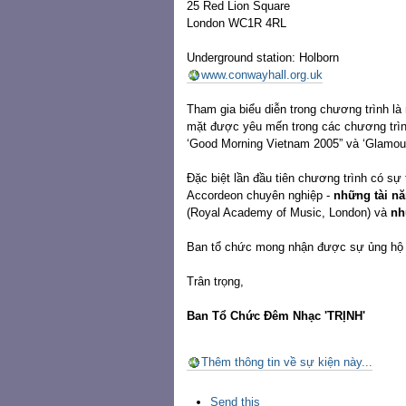
25 Red Lion Square
London WC1R 4RL
Underground station: Holborn
www.conwayhall.org.uk
Tham gia biểu diễn trong chương trình l
mặt được yêu mến trong các chương trình
‘Good Morning Vietnam 2005” và ‘Glamour
Đặc biệt lần đầu tiên chương trình có sự
Accordeon chuyên nghiệp -
những tài n
(Royal Academy of Music, London) và
nh
Ban tổ chức mong nhận được sự ủng hộ và
Trân trọng,
Ban Tổ Chức Đêm Nhạc 'TRỊNH'
Thêm thông tin về sự kiện này...
Các
Send this