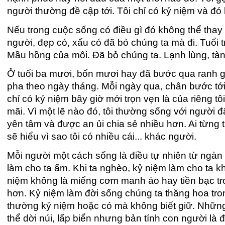
người thường đề cập tới. Tôi chỉ có kỷ niệm và đó l
Nếu trong cuộc sống có điều gì đó không thể thay
người, đẹp có, xấu có đã bỏ chúng ta mà đi. Tuổi 
Mầu hồng của môi. Đã bỏ chúng ta. Lạnh lùng, tà
Ở tuổi ba mươi, bốn mươi hay đã bước qua ranh gi
pha theo ngày tháng. Mỗi ngày qua, chân bước tới 
chỉ có kỷ niệm bây giờ mới trọn vẹn là của riêng t
mãi. Vì một lẽ nào đó, tôi thường sống với người 
yên tâm và được an ủi chia sẻ nhiều hơn. Ai từng 
sẽ hiểu vì sao tôi có nhiều cái... khác người.
Mỗi người một cách sống là điều tự nhiên từ ngàn xư
làm cho ta ấm. Khi ta nghèo, kỷ niệm làm cho ta 
niệm không là miếng cơm manh áo hay tiền bạc tro
hơn. Kỷ niệm làm đời sống chúng ta thăng hoa trong
thường kỷ niệm hoặc có mà không biết giữ. Nhữn
thể dời núi, lấp biển nhưng bản tính con người là 