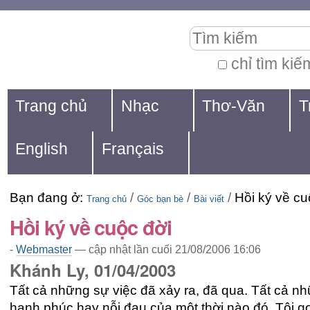
Chuyển
Các
Tìm kiếm
đến
công
nội
cụ
chỉ tìm kiế
Tìm
dung.
cá
Navigation
kiếm
Trang chủ
Nhạc
Thơ-Văn
T
|
nhân
nâng
Chuyển
cao...
English
Français
đến
mục
Bạn đang ở:
/
/
/
Hồi ký về cu
định
Trang chủ
Góc bạn bè
Bài viết
Hồi ký về cuộc đời
hướng
-
Webmaster
—
cập nhật lần cuối
21/08/2006 16:06
Khánh Ly, 01/04/2003
Tất cả những sự việc đã xảy ra, đã qua. Tất cả nh
hạnh phúc hay nỗi đau của một thời nào đó. Tôi gọ