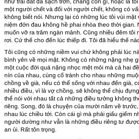
như trái đất đã sạch trơn, chẳng còn gì, hoặc là tô
một người chết và đối với người chết, không có vấn
không biết nói. Nhưng lại có những lúc tôi vùi mặt
niệm đớn đau không hề phai nhòa theo thời gian. N
muốn vỡ ra trăm ngàn mảnh. Cũng nhiều đêm tôi 
rơi. Cứ thế cho đến lúc thiếp đi. Tôi đã hiểu thế nà
Tôi cũng có những niềm vui chứ không phải lúc nào
bình yên về mọi mặt. Không có những nặng nhẹ gi
một cuộc đời quá nặng nhọc mệt mỏi mà cả hai đ
nín của nhau, cùng cố tránh cho nhau những muộ
chồng về già, nếu có thể sống với nhau đến già, có
nhiều điều, vì là vợ chồng, sẽ không thể chịu đựn
thể nói với nhau tất cả những điều tưởng không thể
riêng. Song, đó là chuyện của mười năm về trước,
nhau lúc chiều tới. Còn cái gì mà phải giấu giếm n
người dường như vẫn là những điều riêng tư được 
an ủi. Rất tôn trọng.