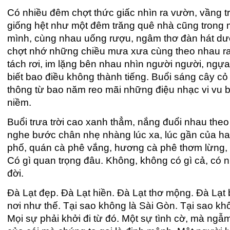
Có nhiều đêm chợt thức giấc nhìn ra vườn, vầng t
giống hệt như một đêm trăng quê nhà cũng trong
mình, cùng nhau uống rượu, ngâm thơ đàn hát d
chợt nhớ những chiều mưa xưa cùng theo nhau ra 
tách rơi, im lặng bên nhau nhìn người người, ngự
biết bao điều không thành tiếng. Buổi sáng cây cỏ
thông từ bao năm reo mãi những điệu nhạc vi vu 
niềm.
Buổi trưa trời cao xanh thẳm, nắng đuổi nhau the
nghe bước chân nhẹ nhàng lúc xa, lúc gần của ha
phố, quán cà phê vắng, hương cà phê thơm lừng, 
Có gì quan trọng đâu. Không, không có gì cả, có n
đời.
Đà Lạt đẹp. Đà Lạt hiền. Đà Lạt thơ mộng. Đà Lạt
nơi như thế. Tại sao không là Sài Gòn. Tại sao k
Mọi sự phải khởi đi từ đó. Một sự tình cờ, mà ngẫm