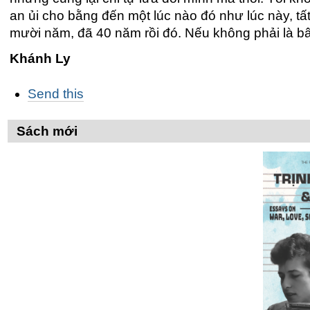
an ủi cho bằng đến một lúc nào đó như lúc này, tấ
mười năm, đã 40 năm rồi đó. Nếu không phải là bâ
Khánh Ly
Các
Send this
thao
tác
trên
Sách mới
Tài
liệu