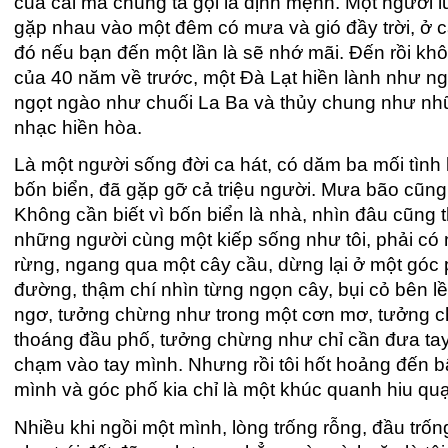
của cái mà chúng ta gọi là định mệnh. Một người 
gặp nhau vào một đêm có mưa và gió đầy trời, ở cá
đó nếu bạn đến một lần là sẽ nhớ mãi. Đến rồi khôn
của 40 năm về trước, một Đà Lạt hiền lành như n
ngọt ngào như chuối La Ba và thủy chung như nhữ
nhạc hiền hòa.
Là một người sống đời ca hát, có dăm ba mối tình
bốn biển, đã gặp gỡ cả triệu người. Mưa bão cũng 
Không cần biết vì bốn biển là nhà, nhìn đâu cũng 
những người cùng một kiếp sống như tôi, phải có 
rừng, ngang qua một cây cầu, dừng lại ở một góc 
đường, thậm chí nhìn từng ngọn cây, bụi cỏ bên lề
ngơ, tưởng chừng như trong một cơn mơ, tưởng c
thoáng đầu phố, tưởng chừng như chỉ cần đưa tay
chạm vào tay mình. Nhưng rồi tôi hốt hoảng đến bật
mình và góc phố kia chỉ là một khúc quanh hiu qu
Nhiều khi ngồi một mình, lòng trống rỗng, đầu trố