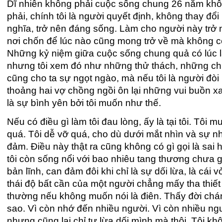
Dĩ nhiên không phải cuộc sống chung 26 năm khôn
phải, chính tôi là người quyết định, không thay đổ
nghĩa, trở nên đáng sống. Làm cho người này trở n
nơi chốn để lúc nào cũng mong trở về mà không c
Những kỷ niệm giữa cuộc sống chung quả có lúc là
nhưng tôi xem đó như những thử thách, những chu
cũng cho ta sự ngọt ngào, mà nếu tôi là người đòi h
thoảng hai vợ chồng ngồi ôn lại những vui buồn 
là sự bình yên bởi tôi muốn như thế.
Nếu có điều gì làm tôi đau lòng, ấy là tại tôi. Tô
quá. Tôi dễ vỡ quá, cho dù dưới mắt nhìn và sự nhậ
đảm. Điều này thật ra cũng không có gì gọi là sai h
tôi còn sống nổi với bao nhiêu tang thương chưa gi
bản lĩnh, can đảm đôi khi chỉ là sự dối lừa, là c
thái độ bất cần của một người chẳng mấy tha thiế
thường nếu không muốn nói là điên. Thấy đời chán
sao. Vì còn nhớ đến nhiều người. Vì còn nhiều ngư
nhưng cũng lại chỉ tự lừa dối mình mà thôi. Tôi k