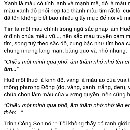
Xanh là màu có tính lạnh và mạnh mẽ, đỏ là màu 
màu xanh đỏ phối hợp tạo thành màu tím rất lôi c
đã tốn không biết bao nhiêu giấy mực để nói về mà
Tím là một màu chính trong ngũ sắc pháp lam Huế (
ở đình chùa miếu vũ..., nên sắc màu truyền cảm
tím, song tuỳ theo sắc độ, cung bậc như tím hoa cà, 
chung nhưng lãng mạn, bâng quơ và nhớ nhung:
“Chiều một mình qua phố, âm thầm nhớ nhớ tên em
tím
...”
Huế một thuở là kinh đô, vàng là màu áo của vua th
thống phương Đông (đỏ, vàng, xanh, trắng, đen),
chúa chọn làm màu của vương quyền, nên cũng biểu
“Chiều một mình qua phố, âm thầm nhớ nhớ tên e
thêm...”
Trịnh Công Sơn nói: “-Tôi không thấy có ranh giới 