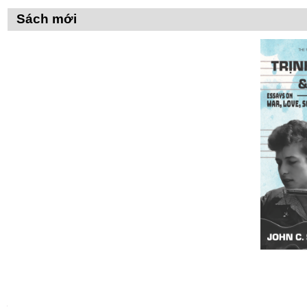
trên
Sách mới
Tài
liệu