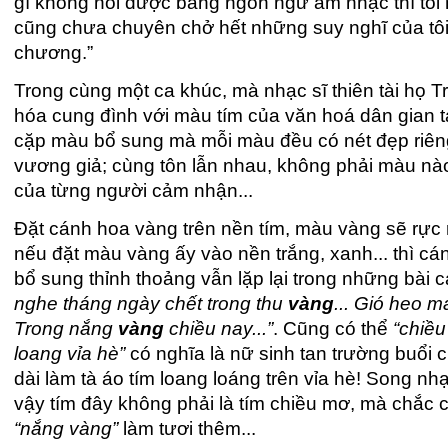
gì không nói được bằng ngôn ngữ âm nhạc thì tôi
cũng chưa chuyên chở hết những suy nghĩ của tôi về
chương.”
Trong cùng một ca khúc, mà nhạc sĩ thiên tài họ T
hóa cung đình với màu tím của văn hoá dân gian 
cặp màu bổ sung mà mỗi màu đều có nét đẹp riên
vương giả; cùng tôn lẫn nhau, không phải màu nà
của từng người cảm nhận...
Đặt cánh hoa vàng trên nền tím, màu vàng sẽ rực
nếu đặt màu vàng ấy vào nền trắng, xanh... thì c
bổ sung thỉnh thoảng vẫn lặp lại trong những bài 
nghe tháng ngày chết trong thu
vàng
... Gió heo m
Trong nắng
vàng
chiều nay...”
. Cũng có thể
“chiều
loang vỉa hè”
có nghĩa là nữ sinh tan trường buổi
dài làm tà áo tím loang loáng trên vỉa hè! Song nh
vậy tím đây không phải là tím chiều mơ, mà chắc
“nắng vàng”
làm tươi thêm...