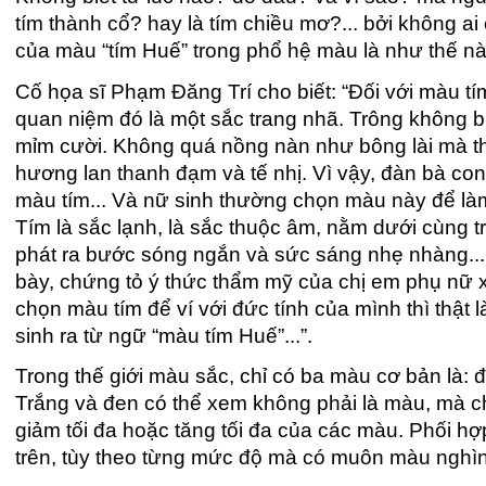
tím thành cổ? hay là tím chiều mơ?... bởi không a
của màu “tím Huế” trong phổ hệ màu là như thế nà
Cố họa sĩ Phạm Đăng Trí cho biết: “Đối với màu t
quan niệm đó là một sắc trang nhã. Trông không 
mỉm cười. Không quá nồng nàn như bông lài mà 
hương lan thanh đạm và tế nhị. Vì vậy, đàn bà co
màu tím... Và nữ sinh thường chọn màu này để là
Tím là sắc lạnh, là sắc thuộc âm, nằm dưới cùng 
phát ra bước sóng ngắn và sức sáng nhẹ nhàng... 
bày, chứng tỏ ý thức thẩm mỹ của chị em phụ nữ 
chọn màu tím để ví với đức tính của mình thì thật là
sinh ra từ ngữ “màu tím Huế”...”.
Trong thế giới màu sắc, chỉ có ba màu cơ bản là: 
Trắng và đen có thể xem không phải là màu, mà ch
giảm tối đa hoặc tăng tối đa của các màu. Phối h
trên, tùy theo từng mức độ mà có muôn màu nghìn t