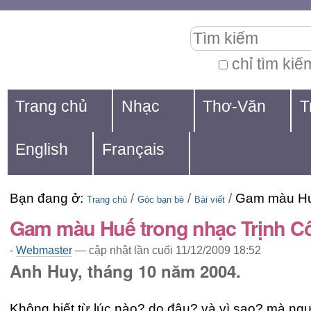
Chuyển
Các
Tìm kiếm
đến
công
nội
cụ
chỉ tìm kiế
Tìm
dung.
cá
Navigation
kiếm
Trang chủ
Nhạc
Thơ-Văn
T
|
nhân
nâng
Chuyển
cao...
English
Français
đến
mục
Bạn đang ở:
/
/
/
Gam màu Huế
định
Trang chủ
Góc bạn bè
Bài viết
Gam màu Huế trong nhạc Trịnh C
hướng
-
Webmaster
—
cập nhật lần cuối
11/12/2009 18:52
Anh Huy, tháng 10 năm 2004.
Không biết từ lúc nào? do đâu? và vì sao? mà ngư