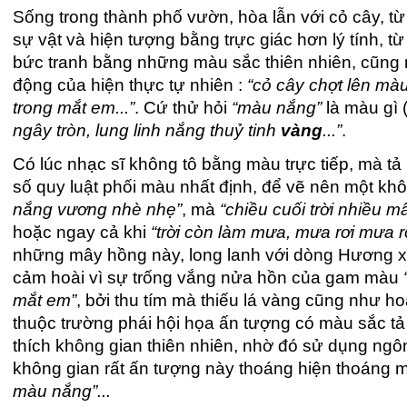
Sống trong thành phố vườn, hòa lẫn với cỏ cây, t
sự vật và hiện tượng bằng trực giác hơn lý tính, t
bức tranh bằng những màu sắc thiên nhiên, cũng
động của hiện thực tự nhiên :
“cỏ cây chợt lên màu
trong mắt em...”
. Cứ thử hỏi
“màu nắng”
là màu gì (
ngây tròn, lung linh nắng thuỷ tinh
vàng
...”
.
Có lúc nhạc sĩ không tô bằng màu trực tiếp, mà tả
số quy luật phối màu nhất định, để vẽ nên một k
nắng vương nhè nhẹ”
, mà
“chiều cuối trời nhiều m
hoặc ngay cả khi
“trời còn làm mưa, mưa rơi mưa 
những mây hồng này, long lanh với dòng Hương xan
cảm hoài vì sự trống vắng nửa hồn của gam màu
mắt em”
, bởi thu tím mà thiếu lá vàng cũng như h
thuộc trường phái hội họa ấn tượng có màu sắc tả 
thích không gian thiên nhiên, nhờ đó sử dụng ng
không gian rất ấn tượng này thoáng hiện thoáng mấ
màu nắng”...