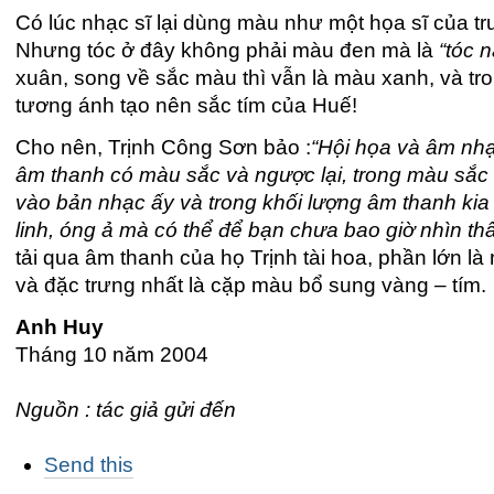
Có lúc nhạc sĩ lại dùng màu như một họa sĩ của tr
Nhưng tóc ở đây không phải màu đen mà là
“tóc 
xuân, song về sắc màu thì vẫn là màu xanh, và tro
tương ánh tạo nên sắc tím của Huế!
Cho nên, Trịnh Công Sơn bảo :
“Hội họa và âm nhạ
âm thanh có màu sắc và ngược lại, trong màu sắc
vào bản nhạc ấy và trong khối lượng âm thanh ki
linh, óng ả mà có thể để bạn chưa bao giờ nhìn thấy
tải qua âm thanh của họ Trịnh tài hoa, phần lớn 
và đặc trưng nhất là cặp màu bổ sung vàng – tím.
Anh Huy
Tháng 10 năm 2004
Nguồn : tác giả gửi đến
Các
Send this
thao
tác