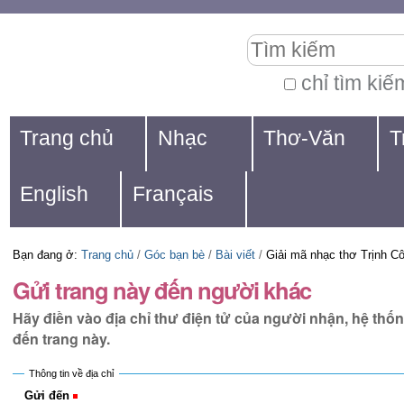
Chuyển
Các
Tìm kiếm
đến
công
nội
cụ
chỉ tìm kiế
Tìm
dung.
cá
Navigation
kiếm
Trang chủ
Nhạc
Thơ-Văn
T
|
nhân
nâng
Chuyển
cao...
English
Français
đến
mục
Bạn đang ở:
Trang chủ
/
Góc bạn bè
/
Bài viết
/
Giải mã nhạc thơ Trịnh C
định
Gửi trang này đến người khác
hướng
Hãy điền vào địa chỉ thư điện tử của người nhận, hệ thố
đến trang này.
Thông tin về địa chỉ
Gửi đến
(Bắt buộc)