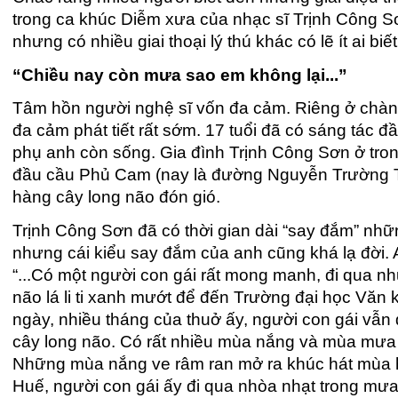
trong ca khúc Diễm xưa của nhạc sĩ Trịnh Công Sơn
nhưng có nhiều giai thoại lý thú khác có lẽ ít ai biết
“Chiều nay còn mưa
sao em không lại...”
Tâm hồn người nghệ sĩ vốn đa cảm. Riêng ở chàng
đa cảm phát tiết rất sớm. 17 tuổi đã có sáng tác đầ
phụ anh còn sống. Gia đình Trịnh Công Sơn ở tro
đầu cầu Phủ Cam (nay là đường Nguyễn Trường T
hàng cây long não đón gió.
Trịnh Công Sơn đã có thời gian dài “say đắm” nhữn
nhưng cái kiểu say đắm của anh cũng khá lạ đời. A
“...Có một người con gái rất mong manh, đi qua n
não lá li ti xanh mướt để đến Trường đại học Văn
ngày, nhiều tháng của thuở ấy, người con gái vẫn
cây long não. Có rất nhiều mùa nắng và mùa mưa
Những mùa nắng ve râm ran mở ra khúc hát mùa 
Huế, người con gái ấy đi qua nhòa nhạt trong mưa