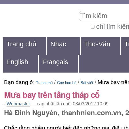
Chuyển
Các
Tìm kiếm
đến
công
nội
cụ
chỉ tìm kiế
Tìm
dung.
cá
Navigation
kiếm
Trang chủ
Nhạc
Thơ-Văn
T
|
nhân
nâng
Chuyển
cao...
English
Français
đến
mục
Bạn đang ở:
/
/
/
Mưa bay trên
định
Trang chủ
Góc bạn bè
Bài viết
Mưa bay trên tầng tháp cổ
hướng
-
Webmaster
—
cập nhật lần cuối
03/03/2012 10:09
Hà Đình Nguyên, thanhnien.com.vn, 2
Chắc rằng nhiều người biết đến những giai điệu th