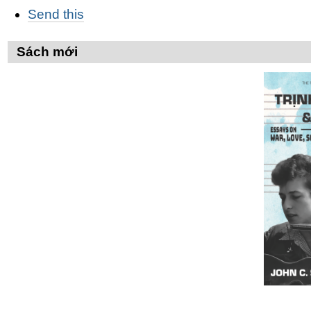
Các
Send this
thao
tác
trên
Sách mới
Tài
liệu