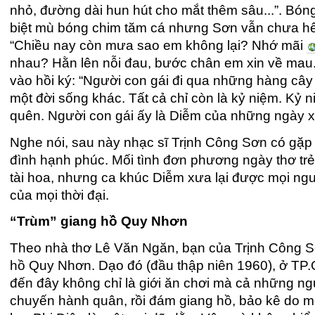
nhỏ, đường dài hun hút cho mắt thêm sâu...”. Bón
biệt mù bóng chim tăm cá nhưng Sơn vẫn chưa hết
“Chiều nay còn mưa sao em không lại? Nhớ mãi
nhau? Hằn lên nỗi đau, bước chân em xin về mau...
vào hồi ký: “Người con gái đi qua những hàng cây 
một đời sống khác. Tất cả chỉ còn là kỷ niệm. Kỷ
quên. Người con gái ấy là Diễm của những ngày x
Nghe nói, sau này nhạc sĩ Trịnh Công Sơn có gặp 
đình hạnh phúc. Mối tình đơn phương ngày thơ trẻ
tài hoa, nhưng ca khúc Diễm xưa lại được mọi ngư
của mọi thời đại.
“Trùm” giang hồ Quy Nhơn
Theo nhà thơ Lê Văn Ngăn, bạn của Trịnh Công Sơn
hồ Quy Nhơn. Dạo đó (đầu thập niên 1960), ở TP.
đến đây không chỉ là giới ăn chơi mà cả những ng
chuyến hành quân, rồi đám giang hồ, bảo kê do mộ