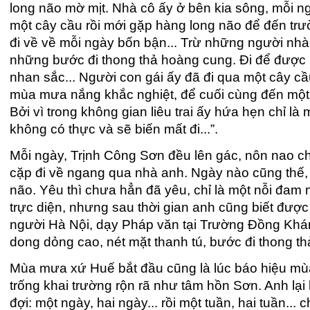
long não mờ mịt. Nhà cô ấy ở bên kia sông, mỗi n
một cây cầu rồi mới gặp hàng long não để đến trư
đi về về mỗi ngày bốn bận... Trừ những người nhà 
những bước đi thong thả hoàng cung. Đi để được 
nhan sắc... Người con gái ấy đã đi qua một cây 
mùa mưa nắng khắc nghiệt, để cuối cùng đến một
Bởi vì trong không gian liêu trai ấy hứa hẹn chỉ l
không có thực và sẽ biến mất đi...”.
Mỗi ngày, Trịnh Công Sơn đều lên gác, nôn nao 
cặp đi về ngang qua nhà anh. Ngày nào cũng thế,
não. Yêu thì chưa hẳn đã yêu, chỉ là một nỗi đa
trực diện, nhưng sau thời gian anh cũng biết được
người Hà Nội, dạy Pháp văn tại Trường Đồng Khá
dong dỏng cao, nét mặt thanh tú, bước đi thong t
Mùa mưa xứ Huế bắt đầu cũng là lúc báo hiệu mùa
trống khai trường rộn rã như tâm hồn Sơn. Anh lại l
đợi: một ngày, hai ngày... rồi một tuần, hai tuần...