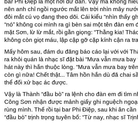
bar Phi Điệp là một nơi dữ dằn. Vậy mà không hiểu
nên anh chỉ ngồi ngước mắt lên trời nhìn mây nư
đôi mắt cú vọ đang theo dõi. Cái kiểu “nhìn thấy 
“nó” không coi mình ra gì bèn sai một tên đàn em
mặt Sơn, lừ lừ mắt, rồi gằn giọng: “Thằng kia! Tháo
không còn giọt máu, lập cập gỡ cặp kính cận ra trao 
Mấy hôm sau, đám du đãng báo cáo lại với với Thàn
ra khỏi quán là nhạc sĩ đặt bài “Mưa vẫn mưa bay t
hát này thì hắn thuộc lòng. “Mưa vẫn mưa bay trên 
còn gì nữa! Chết thật... Tâm hồn hắn dù đã chai s
thể đối xử bạc ác được.
Vậy là Thành “đầu bò” ra lệnh cho đàn em đi tìm n
Công Sơn nhận được mảnh giấy ghi nguệch ngoạc: 
rùng mình. Thế rồi tại bar Phi Điệp, sau khi ân cần 
“đầu bò” trịnh trọng tuyên bố: “Từ nay, nhạc sĩ Trị