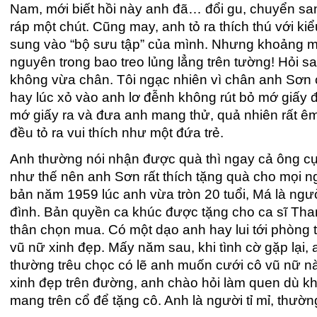
Nam, mới biết hồi này anh đã… đổi gu, chuyển san
ráp một chút. Cũng may, anh tỏ ra thích thú với ki
sung vào “bộ sưu tập” của mình. Nhưng khoảng một
nguyên trong bao treo lủng lẳng trên tường! Hỏi s
không vừa chân. Tôi ngạc nhiên vì chân anh Sơn c
hay lúc xỏ vào anh lơ đễnh không rút bỏ mớ giấy độ
mớ giấy ra và đưa anh mang thử, quả nhiên rất ê
đều tỏ ra vui thích như một đứa trẻ.
Anh thường nói nhận được quà thì ngay cả ông cụ 8
như thế nên anh Sơn rất thích tặng quà cho mọi n
bản năm 1959 lúc anh vừa tròn 20 tuổi, Má là ngườ
đình. Bản quyền ca khúc được tặng cho ca sĩ Th
thân chọn mua. Có một dạo anh hay lui tới phòng 
vũ nữ xinh đẹp. Mấy năm sau, khi tình cờ gặp lại,
thường trêu chọc có lẽ anh muốn cưới cô vũ nữ nà
xinh đẹp trên đường, anh chào hỏi làm quen dù k
mang trên cổ để tặng cô. Anh là người tỉ mỉ, thường