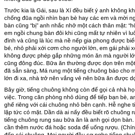
Trước kia là Gái, sau là Xí đều biết ý anh không 
chống đũa ngồi nhìn bạn bè hay các em và mời ng
bàn cũng “bị” anh nhắc nhở một cách thân mật: “h
em ngồi chung bàn đôi khi cũng mất tự nhiên vì luô
đình và cũng là lúc mà nề nếp gia phong được bi
bé, nhỏ phải xới cơm cho người lớn, em gái phải x
không được phép gắp những món ăn mà người lớn
cũng đông đúc. Bữa ăn thường được dọn trên một 
đã sẵn sàng, Má rung một tiếng chuông báo cho 
lớn đi xa, nhà trở nên vắng vẻ nên bữa ăn được d
Bây giờ, tiếng chuông không còn để gọi cả nhà họ
việc. Trong căn phòng nhỏ dùng để tiếp bạn bè, a
ghế riêng với cái chuông nhỏ bên cạnh. Hễ nghe t
lập tức có mặt. Dần dà ai nấy đều biết rõ chuông 
tiếng chuông rung sau bữa ăn là anh gọi dọn bàn. 
cần thêm nước đá hoặc soda để uống rượu. (Chính 
đến cái chuông. Mọi người đều sợ nghe tiếng chu