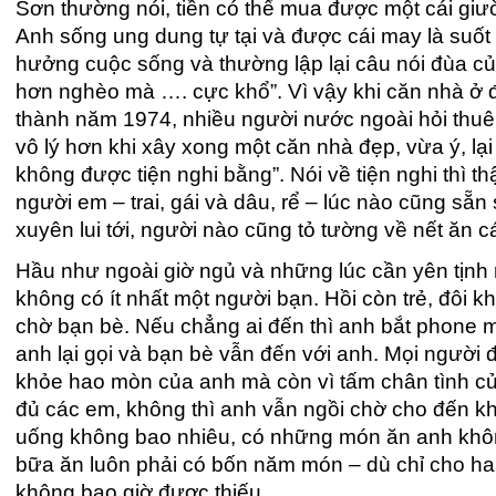
Sơn thường nói, tiền có thể mua được một cái g
Anh sống ung dung tự tại và được cái may là suốt đ
hưởng cuộc sống và thường lập lại câu nói đùa 
hơn nghèo mà …. cực khổ”. Vì vậy khi căn nhà 
thành năm 1974, nhiều người nước ngoài hỏi thuê 
vô lý hơn khi xây xong một căn nhà đẹp, vừa ý, lại
không được tiện nghi bằng”. Nói về tiện nghi thì 
người em – trai, gái và dâu, rể – lúc nào cũng s
xuyên lui tới, người nào cũng tỏ tường về nết ăn
Hầu như ngoài giờ ngủ và những lúc cần yên tịnh 
không có ít nhất một người bạn. Hồi còn trẻ, đôi kh
chờ bạn bè. Nếu chẳng ai đến thì anh bắt phone m
anh lại gọi và bạn bè vẫn đến với anh. Mọi người
khỏe hao mòn của anh mà còn vì tấm chân tình củ
đủ các em, không thì anh vẫn ngồi chờ cho đến k
uống không bao nhiêu, có những món ăn anh khôn
bữa ăn luôn phải có bốn năm món – dù chỉ cho hai
không bao giờ được thiếu.