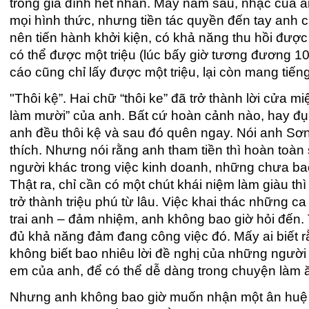
trong gia đình hết nhẵn. Mấy năm sau, nhạc của a
mọi hình thức, nhưng tiền tác quyền đến tay anh c
nên tiến hành khởi kiện, có khả năng thu hồi được 
có thể được một triệu (lúc bấy giờ tương đương 1
cáo cũng chỉ lấy được một triệu, lại còn mang tiến
"Thôi kệ”. Hai chữ “thôi ke” đã trở thành lời cửa mi
làm mười” của anh. Bất cứ hoàn cảnh nào, hay đụn
anh đều thôi kệ và sau đó quên ngay. Nói anh Sơn
thích. Nhưng nói rằng anh tham tiền thì hoàn toàn 
người khác trong việc kinh doanh, những chưa ba
Thật ra, chỉ cần có một chút khái niệm làm giàu th
trở thành triệu phú từ lâu. Việc khai thác những 
trai anh – đảm nhiệm, anh không bao giờ hỏi đến. 
đủ khả năng đảm đang công việc đó. Mấy ai biết r
không biết bao nhiêu lời đề nghị của những người
em của anh, để có thể dễ dàng trong chuyện làm ă
Nhưng anh không bao giờ muốn nhận một ân huệ củ