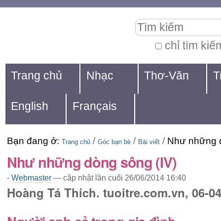
Chuyển
Các
Tìm kiếm
đến
công
nội
cụ
chỉ tìm kiế
Tìm
dung.
cá
Navigation
kiếm
Trang chủ
Nhạc
Thơ-Văn
T
|
nhân
nâng
Chuyển
cao...
English
Français
đến
mục
Bạn đang ở:
/
/
/
Như những d
định
Trang chủ
Góc bạn bè
Bài viết
Như những dòng sông (IV)
hướng
-
Webmaster
—
cập nhật lần cuối
26/06/2014 16:40
Hoàng Tá Thích. tuoitre.com.vn, 06-04