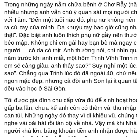
Trong những ngày nằm chữa bệnh ở Chợ Rẫy (năm
nhiều nhưng anh vẫn chú ý quan sát mọi người c
với Tâm: “Đến một tuổi nào đó, phụ nữ không nên
ra cùi tay của mình. Da khuỷu tay bao giờ cũng n
thật”. Đặc biệt anh luôn thích phụ nữ gầy nên th
béo mập. Không chỉ em gái hay bạn bè mà ngay c
người … có da có thịt. Anh thường nói, chỉ nhìn qu
năm trước khi anh mất, một hôm Trịnh Vĩnh Trinh 
em sẽ càng giàu, anh thấy sao?” Suy nghĩ một lúc,
sao”. Chẳng qua Trinh lúc đó đã ngoài 40, chứ nếu
ngon mặc đẹp, nhưng cả đời anh Sơn lại ít quan tâm
đều vào học ở Sài Gòn.
Tôi được gia đình chu cấp vừa đủ để sinh hoạt h
gấp ba lần, chưa kể anh còn có thêm vài thu nhập 
cạn túi. Những ngày đó thay vì đi khiêu vũ, chúng 
nghe vài bài hát rồi tản bộ về nhà. Vậy mà khi N
người khá lớn, bằng khoản tiền anh nhận được hà