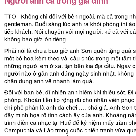
Người anh cả trong gia đình
TTO - Không chỉ đối với bên ngoài, mà cả trong n
gentleman. Buổi sáng lúc anh ra khỏi phòng thì á
tiếp khách. Nói chuyện với mọi người, kể cả với c
không bao giờ lớn tiếng.
Phải nói là chưa bao giờ anh Sơn quên tặng quà s
một bó hoa kèm theo vài câu chúc trong một tấm th
những người em ở xa, tận bên kia địa cầu. Ngay
người nào ở gần anh đúng ngày sinh nhật, không
chân dung anh vẽ nhanh làm quà.
Đối với bạn bè, dĩ nhiên anh hiếm khi thiếu sót. Đ
phóng. Khoản tiền tip rộng rãi cho nhân viên phục 
chí phê phán là anh đã chơi …. phá giá. Anh Sơn
đây minh họa rõ tính cách ấy của anh. Khoảng năm
trình diễn ca nhạc tại Huế để kỷ niệm mấy trăm ph
Campuchia và Lào trong cuộc chiến tranh vừa qu