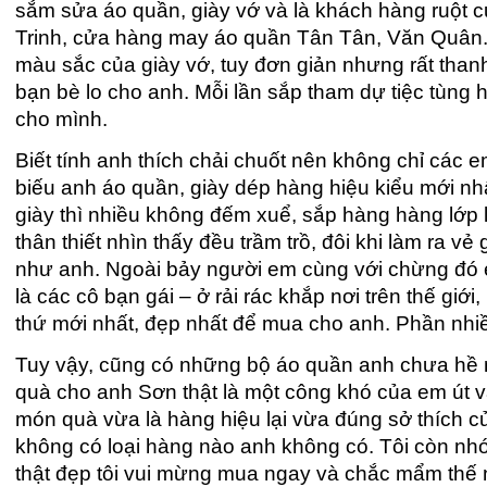
sắm sửa áo quần, giày vớ và là khách hàng ruột c
Trinh, cửa hàng may áo quần Tân Tân, Văn Quân. Á
màu sắc của giày vớ, tuy đơn giản nhưng rất thanh
bạn bè lo cho anh. Mỗi lần sắp tham dự tiệc tùng 
cho mình.
Biết tính anh thích chải chuốt nên không chỉ các 
biếu anh áo quần, giày dép hàng hiệu kiểu mới nh
giày thì nhiều không đếm xuể, sắp hàng hàng lớp 
thân thiết nhìn thấy đều trầm trồ, đôi khi làm ra v
như anh. Ngoài bảy người em cùng với chừng đó e
là các cô bạn gái – ở rải rác khắp nơi trên thế gi
thứ mới nhất, đẹp nhất để mua cho anh. Phần nhi
Tuy vậy, cũng có những bộ áo quần anh chưa hề 
quà cho anh Sơn thật là một công khó của em út và
món quà vừa là hàng hiệu lại vừa đúng sở thích 
không có loại hàng nào anh không có. Tôi còn nhớ
thật đẹp tôi vui mừng mua ngay và chắc mẩm thế 