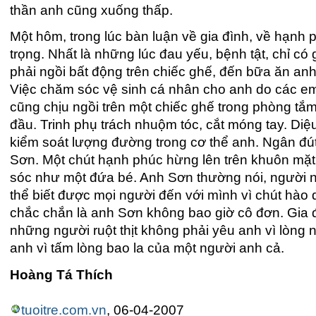
thần anh cũng xuống thấp.
Một hôm, trong lúc bàn luận về gia đình, về hạnh 
trọng. Nhất là những lúc đau yếu, bệnh tật, chỉ c
phải ngồi bất động trên chiếc ghế, đến bữa ăn a
Việc chăm sóc vệ sinh cá nhân cho anh do các em
cũng chịu ngồi trên một chiếc ghế trong phòng tắ
đầu. Trinh phụ trách nhuộm tóc, cắt móng tay. D
kiểm soát lượng đường trong cơ thể anh. Ngân đút
Sơn. Một chút hạnh phúc hừng lên trên khuôn mặ
sóc như một đứa bé. Anh Sơn thường nói, người nổi
thể biết được mọi người đến với mình vì chút hào 
chắc chắn là anh Sơn không bao giờ cô đơn. Gia đ
những người ruột thịt không phải yêu anh vì lòng
anh vì tấm lòng bao la của một người anh cả.
Hoàng Tá Thích
tuoitre.com.vn
, 06-04-2007