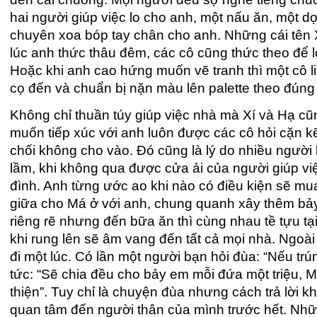
hai người giúp việc lo cho anh, một nấu ăn, một 
chuyên xoa bóp tay chân cho anh. Những cái tên Xí
lúc anh thức thâu đêm, các cô cũng thức theo để 
Hoặc khi anh cao hứng muốn vẽ tranh thì một cô l
cọ đến và chuẩn bị nặn màu lên palette theo đúng 
Không chỉ thuần túy giúp việc nhà mà Xí và Hạ cũn
muốn tiếp xúc với anh luôn được các cô hỏi cặn kẽ
chối không cho vào. Đó cũng là lý do nhiều người 
lầm, khi không qua được cửa ải của người giúp việ
đình. Anh từng ước ao khi nào có điều kiện sẽ mua
giữa cho Má ở với anh, chung quanh xây thêm bảy
riêng rẽ nhưng đến bữa ăn thì cùng nhau tề tựu tạ
khi rung lên sẽ âm vang đến tất cả mọi nhà. Ngoà
đi một lúc. Có lần một người bạn hỏi đùa: “Nếu trúng
tức: “Sẽ chia đều cho bảy em mỗi đứa một triệu, Má
thiện”. Tuy chỉ là chuyện đùa nhưng cách trả lời 
quan tâm đến người thân của mình trước hết. Những