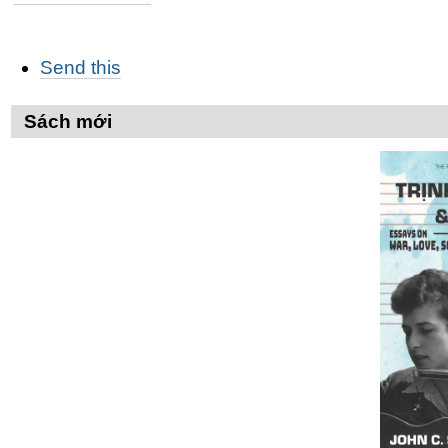
Các
Send this
thao
tác
trên
Sách mới
Tài
liệu