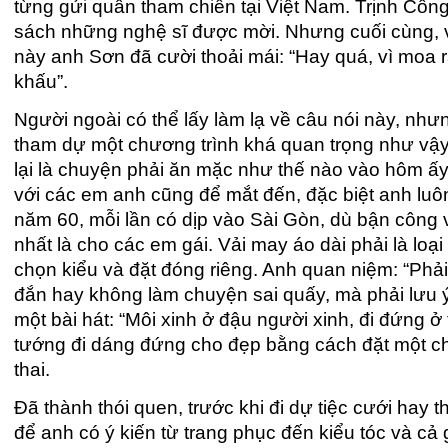
từng gửi quân tham chiến tại Việt Nam. Trịnh C
sách những nghệ sĩ được mời. Nhưng cuối cùng, vì 
này anh Sơn đã cười thoải mái: “Hay quá, vì moa 
khấu”.
Người ngoài có thể lấy làm lạ về câu nói này, như
tham dự một chương trình khá quan trọng như vậy
lại là chuyện phải ăn mặc như thế nào vào hôm ấ
với các em anh cũng để mắt đến, đặc biệt anh lu
năm 60, mỗi lần có dịp vào Sài Gòn, dù bận công v
nhất là cho các em gái. Vải may áo dài phải là loạ
chọn kiểu và đặt đóng riêng. Anh quan niệm: “Phải
đắn hay không làm chuyện sai quấy, mà phải lưu ý
một bài hát: “Môi xinh ở đậu người xinh, đi đứng 
tướng đi dáng đứng cho đẹp bằng cách đặt một chồ
thai.
Đã thành thói quen, trước khi đi dự tiệc cưới hay 
để anh có ý kiến từ trang phục đến kiểu tóc và cả