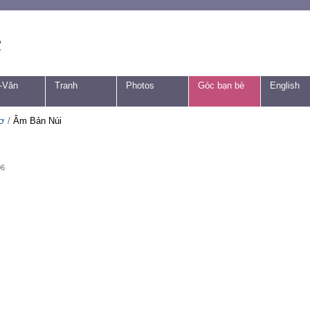
-Văn
Tranh
Photos
Góc bạn bè
English
ơ
/
Âm Bản Núi
06