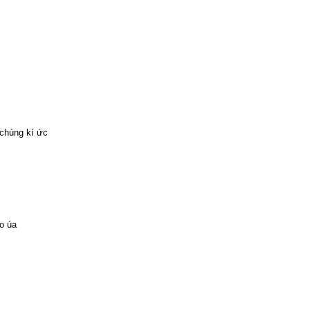
 chùng kí ức
o úa