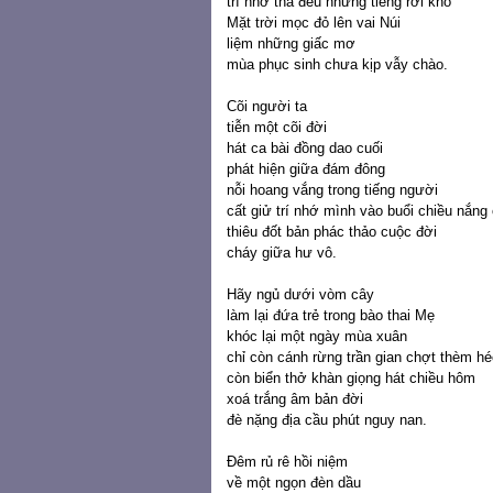
trí nhớ thả đều những tiếng rơi khô
Mặt trời mọc đỏ lên vai Núi
liệm những giấc mơ
mùa phục sinh chưa kịp vẫy chào.
Cõi người ta
tiễn một cõi đời
hát ca bài đồng dao cuối
phát hiện giữa đám đông
nỗi hoang vắng trong tiếng người
cất giử trí nhớ mình vào buổi chiều nắng
thiêu đốt bản phác thảo cuộc đời
cháy giữa hư vô.
Hãy ngủ dưới vòm cây
làm lại đứa trẻ trong bào thai Mẹ
khóc lại một ngày mùa xuân
chỉ còn cánh rừng trần gian chợt thèm hé
còn biển thở khàn giọng hát chiều hôm
xoá trắng âm bản đời
đè nặng địa cầu phút nguy nan.
Đêm rủ rê hồi niệm
về một ngọn đèn dầu