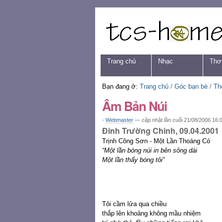
Chuyển
Các
đến
công
nội
cụ
dung.
cá
|
nhân
Chuyển
Navigation
Trang chủ
Nhạc
Thơ
đến
mục
định
Bạn đang ở:
Trang chủ
/
Góc bạn bè
/
Th
hướng
Âm Bản Núi
-
Webmaster
—
cập nhật lần cuối
21/08/2006 16:
Đinh Trường Chinh, 09.04.2001
Trịnh Công Sơn - Một Lần Thoáng Có
“Một lần bóng núi in bên sông dài
Một lần thấy bóng tôi”
Tôi cầm lửa qua chiều
thắp lên khoảng không mầu nhiệm