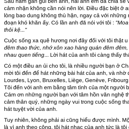
Sáu năm gần gũi bên anh, hai anh em đã chia sẻ 
cảm nhận không cần nói nên lời. Điều đặc biệt ở a
lòng bao dung không thù hận, ngay cả với những 
đoạn khó khăn ấy. Có lần anh đã nói với tôi :
"Moa 
thôi kệ..."
Cuộc sống xa quê hương nơi đây đối với tôi thật u
đêm thao thức, nhớ xôn xao hàng quán đêm đêm, 
nhau quen tiếng
... Lời hát của anh tôi càng thấy t
Có một điều an ủi cho tôi, là nhiều người bạn ở 
mời tôi đến để hát những bài hát của anh, và nhờ 
Lourdes, Lyon, Bruxelles, Liège, Genève, Fribourg
Tôi đến với anh em bằng tâm tình của một người b
Cám ơn những người bạn với tâm hồn văn nghệ thậ
cảm thân quý, những ngày vui trong cuộc sống t
hát tuyệt vời của anh.
Tuy nhiên, không phải ai cũng hiểu được mình. Mộ
là vì anh theo cộng, tôi hát nhạc của anh tức là tôi