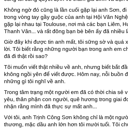
Không ngờ đó cũng là lần cuối gặp lại anh Sơn, đi h
trong vòng tay gầy guộc của anh tại Hội Văn Nghệ
gặp lại nhau tại Toulouse, nơi mà các bạn Liêm, 
Thanh Vân... và rất đông bạn bè bên ấy đã nhiều l
Giờ đây khi được tin anh mất, tôi sững sờ và quá 
lời. Tôi biết rằng những người bạn trong anh em 
đã đi thật rồi sao?
Tôi muốn viết thật nhiều về anh, nhưng biết bắt đầ
không ngồi yên để viết được. Hôm nay, nỗi buồn đã
những gì tôi nghĩ về anh.
Trong tâm trạng một người em đã có thời chia sẻ 
yêu, thân phận con người, quê hương trong giai đo
nhận rằng mình đã thực sự mất anh...
Với tôi, anh Trịnh Công Sơn không chỉ là một ngườ
thương, mặc dầu anh lớn hơn tôi mười tuổi. Tôi ch