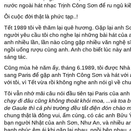
nước ngoài hát nhạc Trịnh Công Sơn để ru ngủ kiều
Ôi cuộc đời thật là phức tạp..!
Tết 1989 tôi về thăm lại quê hương. Gặp lại anh Sơ
người yêu cầu tôi cho nghe lại những bài hát của 
anh nhiều lần, lần nào cũng gặp nhiều văn nghệ s
ngồi uống rượu cùng anh. Anh cho biết lúc này an
sáng tác.
Cũng mùa hè năm ấy, tháng 6.1989, tôi được Nhà 
sang Paris để gặp anh Trịnh Công Sơn và hát với 
với tôi, vì Tết vừa rồi không nghe anh nói gì về ch
Tôi vẫn nhớ mãi câu nói đầu tiên tại Paris của anh 
chạy đi đâu cũng không thoát khỏi moa, ...và toa 
de Gaule thì cả phi trường đều tắt điện đón chào m
chung thật là đông vui, ấm cúng, có các anh Bửu 
bạn người Nhật của anh Sơn, Như An, và nhiều a
hạnh phúc êm ái khi gặp lại nhau, ngồi bên nhau, 