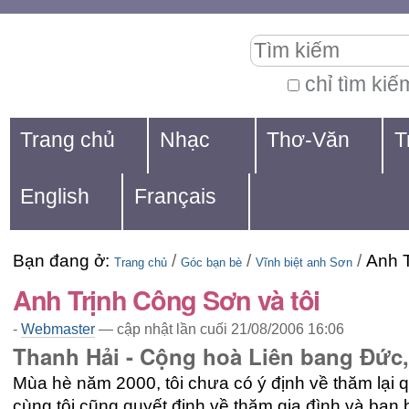
Chuyển
Các
Tìm kiếm
đến
công
nội
cụ
chỉ tìm kiế
Tìm
dung.
cá
Navigation
kiếm
Trang chủ
Nhạc
Thơ-Văn
T
|
nhân
nâng
Chuyển
cao...
English
Français
đến
mục
Bạn đang ở:
/
/
/
Anh T
định
Trang chủ
Góc bạn bè
Vĩnh biệt anh Sơn
Anh Trịnh Công Sơn và tôi
hướng
-
Webmaster
—
cập nhật lần cuối
21/08/2006 16:06
Thanh Hải - Cộng hoà Liên bang Đức,
Mùa hè năm 2000, tôi chưa có ý định về thăm lại
cùng tôi cũng quyết định về thăm gia đình và bạn