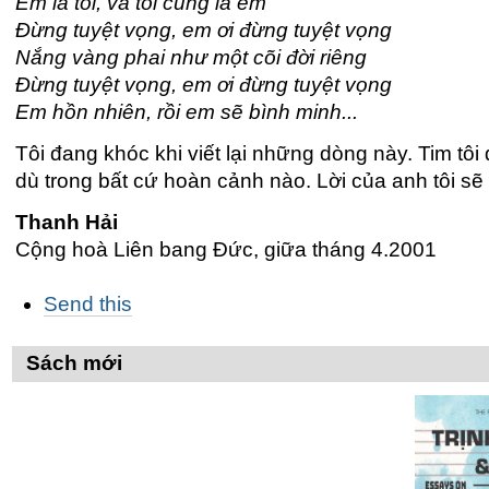
Em là tôi, và tôi cũng là em
Đừng tuyệt vọng, em ơi đừng tuyệt vọng
Nắng vàng phai như một cõi đời riêng
Đừng tuyệt vọng, em ơi đừng tuyệt vọng
Em hồn nhiên, rồi em sẽ bình minh...
Tôi đang khóc khi viết lại những dòng này. Tim tôi
dù trong bất cứ hoàn cảnh nào. Lời của anh tôi sẽ 
Thanh Hải
Cộng hoà Liên bang Đức, giữa tháng 4.2001
Các
Send this
thao
tác
trên
Sách mới
Tài
liệu