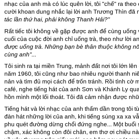
nhạc của anh mà có lúc quên lời, tôi "chế" ra the
cười khoan dung nhắc lại lời anh Trương Thìn đã 
tác lần thứ hai, phải không Thanh Hải?"
Rất tiếc tôi không về gặp được anh để cùng uống v
cuối của cuộc đời anh chỉ uống trà, theo như lời 
được uống trà. Những bạn bè thân thuộc không nỡ
cùng anh"...
Tôi sinh ra tại miền Trung, mảnh đất nơi tôi lớn l
năm 1960, tôi cũng như bao nhiêu người thanh niê
nản và tìm đủ mọi cách để trốn tránh. Rồi tình cờ
café, nghe tiếng hát của anh Sơn và Khánh Ly q
hồn mình một lối thoát. Tôi đã cảm nhận được nh
Tiếng hát và lời nhạc của anh thấm dần trong tôi 
đàn hát những lời của anh, khi tiếng súng xa xa 
phu quét đường dừng chổi đứng nghe... Một buổi 
chậm, xác không còn đôi chân, em thơ ơi chiều này 