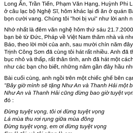
Long Ẩn, Trần Tiến, Phạm Văn Hạng, Huỳnh Phi Lo
ở câu lạc bộ Nghệ Sĩ, hôm khác lại đi ăn ở quán 
bọn cười vang. Chúng tôi "hơi bị vui" như lời anh
Nhớ nhất là đêm văn nghệ hôm thứ sáu 21.7.2000 
bạn bè từ Đức, Pháp về Việt Nam thăm nhà và nh
Báo, theo lời mời của anh, sau mười chín năm đây là
Trịnh Công Sơn đã cùng tôi hát rất nhiều. Anh đã
bục nhỏ và thấp, rất thân tình, anh đã hát một các
như các bạn cho biết, những năm gần đây hầu như
Bài cuối cùng, anh ngồi trên một chiếc ghế bên cạn
"Bây giờ mình sẽ tặng Như An và Thanh Hải một bà
Như An và Thanh Hải cũng đừng bao giờ tuyệt vọ
đó :
Đừng tuyệt vọng, tôi ơi đừng tuyệt vọng
Lá mùa thu rơi rụng giữa mùa đông
Đừng tuyệt vọng, em ơi đừng tuyệt vọng