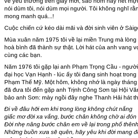
về yêu thương trên giấy mới, sao hôm nay nét mực 
nói dùm tôi, nói dùm mọi người. Tôi không nghĩ r
mong manh quá...!
Cuộc chiến cứ kéo dài mãi và đời sinh viên ở S
Mùa xuân năm 1975 tôi về lại miền Trung mà lòng 
hoà bình đã thành sự thật. Lời hát của anh vang vọ
cùng các bạn.
Năm 1976 tôi gặp lại anh Phạm Trọng Cầu - người 
đại học Vạn Hạnh - lúc ấy tôi đang sinh hoạt tro
Phạm Thế Mỹ. Một hôm, không nhớ là ngày tháng 
đã đưa tôi đến gặp anh Trịnh Công Sơn tại Hội V
bảo anh Sơn: mày ngồi đây nghe Thanh Hải hát thử 
Đi về đâu hỡi em khi trong lòng không chút nắng
giấc mơ đời xa vắng, bước chân không chờ ai đón
Đời nhẹ nâng bước chân em về lại trong phố thên
Những buồn xưa sẽ quên, hãy yêu khi đời mang 