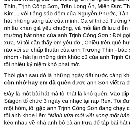
Thìn, Trịnh Công Sơn, Trần Long Ẩn, Miên Đức T
Kim..., với tiếng sáo đệm của Nguyễn Phước, Tân
hát những sáng tác của mình. Ca sĩ thì có Tường 
nhiều khán giả yêu chuộng, và mỗi lần đi lưu diễn c
thường hát nhạc của anh Trịnh Công Sơn : Đời gọi
xưa, Vì tôi cần thấy em yêu đời, Chiều trên quê hươn
rào với sự chấp thuận của anh Trương Thìn - bác s
nhóm - hát lại những tình khúc cũ của anh Trịnh C
tôi nhiều kỷ niệm khó phai mờ.
Thời gian sau đó là những ngày đất nước càng khó
còn nhớ hay em đã quên
được anh Sơn viết ra đ
Đây là một bài hát mà tôi thật là khó quên. Vào dị
Sàigòn tổ chức 3 ngày ca nhạc tại rạp Rex. Tôi đư
một hôm, tôi gặp anh Trịnh Công Sơn đang chạy ch
tôi anh khoe liền:
"Mình vừa mới viết xong một bản 
kéo nhau về nhà anh bỏ cả ăn trưa để tập bài hát 