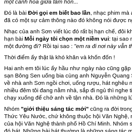
một cành hoa giữa tâm hồn...
Đó là bài
Đời gọi em biết bao lần
, nhạc phim mà 
đã có một sự cảm thông nào đó không nói được ng
Nhạc của anh Sơn viết lúc đó rất bị hạn chế, đôi k
hạn bài
Mỗi ngày tôi chọn một niềm vui
: tại sao
một đường đi? Rồi tại sao :
"em ra đi nơi này vẫn t
Thời điểm ấy thật là khó khăn và khốn đốn !
Hai anh em tôi lúc ấy hầu như ngày nào cũng gặp
sạn Bông Sen uống bia cùng anh Nguyễn Quang Sá
về nhà anh Sơn ngồi chơi, uống rượu, hát nghêu n
nhiều đêm tôi đang nằm nhà, sắp đi ngủ thì nghe ti
chạy xuống để chở anh về tận nhà. Đó là những lú
Nhóm
"giới thiệu sáng tác mới"
cũng ra đời tron
Thức Yêu Nước, chứ không thuộc hội Văn Nghệ, m
của hội Văn Nghệ thành phố Hồ Chí Minh. Nhóm sin
đó hát. Những bài hát thường là những sáng tác