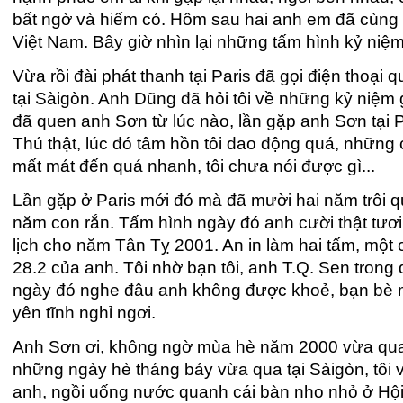
bất ngờ và hiếm có. Hôm sau hai anh em đã cùng n
Việt Nam. Bây giờ nhìn lại những tấm hình kỷ niệm
Vừa rồi đài phát thanh tại Paris đã gọi điện thoại
tại Sàigòn. Anh Dũng đã hỏi tôi về những kỷ niệm gi
đã quen anh Sơn từ lúc nào, lần gặp anh Sơn tại P
Thú thật, lúc đó tâm hồn tôi dao động quá, những 
mất mát đến quá nhanh, tôi chưa nói được gì...
Lần gặp ở Paris mới đó mà đã mười hai năm trôi q
năm con rắn. Tấm hình ngày đó anh cười thật tươi
lịch cho năm Tân Tỵ 2001. An in làm hai tấm, một 
28.2 của anh. Tôi nhờ bạn tôi, anh T.Q. Sen tron
ngày đó nghe đâu anh không được khoẻ, bạn bè m
yên tĩnh nghỉ ngơi.
Anh Sơn ơi, không ngờ mùa hè năm 2000 vừa qua lạ
những ngày hè tháng bảy vừa qua tại Sàigòn, tô
anh, ngồi uống nước quanh cái bàn nho nhỏ ở Hộ