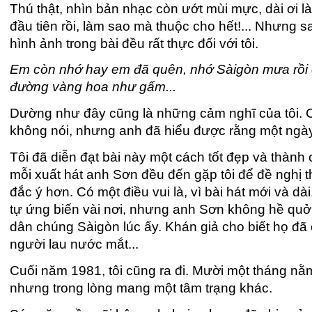
Thú thật, nhìn bản nhạc còn ướt mùi mực, dài ơi là
đầu tiên rồi, làm sao mà thuộc cho hết!... Nhưng s
hình ảnh trong bài đều rất thực đối với tôi.
Em còn nhớ hay em đã quên, nhớ Sàigòn mưa rồi c
đường vàng hoa như gấm...
Dường như đây cũng là những cảm nghĩ của tôi. Có 
không nói, nhưng anh đã hiểu được rằng một ngày n
Tôi đã diễn đạt bài này một cách tốt đẹp và thành
mỗi xuất hát anh Sơn đều đến gặp tôi để đề nghị t
đắc ý hơn. Có một điều vui là, vì bài hát mới và dà
tự ứng biến vài nơi, nhưng anh Sơn không hề quở 
dân chúng Sàigòn lúc ấy. Khán giả cho biết họ đã 
người lau nước mắt...
Cuối năm 1981, tôi cũng ra đi. Mười một tháng nằ
nhưng trong lòng mang một tâm trạng khác.