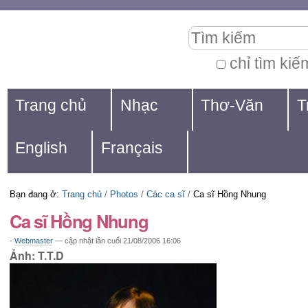
Chuyển
Các
Tìm kiếm
đến
công
nội
cụ
chỉ tìm kiế
Tìm
dung.
cá
Navigation
kiếm
Trang chủ
Nhạc
Thơ-Văn
T
|
nhân
nâng
Chuyển
cao...
English
Français
đến
mục
Bạn đang ở:
Trang chủ
/
Photos
/
Các ca sĩ
/
Ca sĩ Hồng Nhung
định
Ca sĩ Hồng Nhung
hướng
-
Webmaster
—
cập nhật lần cuối
21/08/2006 16:06
Ảnh: T.T.D