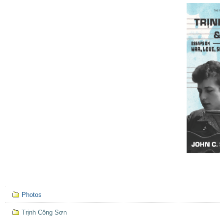
liệu
Mục
Photos
định
hướng
Trịnh Công Sơn