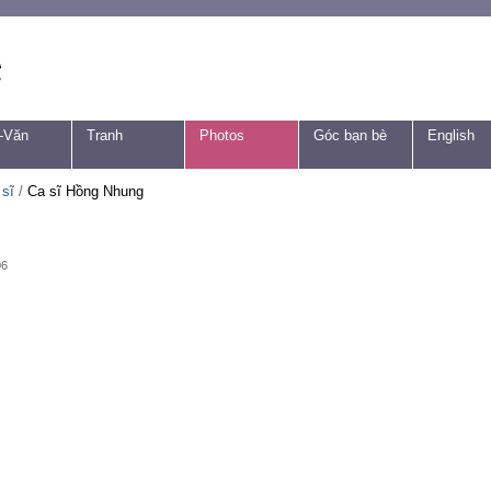
-Văn
Tranh
Photos
Góc bạn bè
English
 sĩ
/
Ca sĩ Hồng Nhung
06