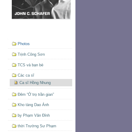
Mục
Photos
định
hướng
Trịnh Công Sơn
TCS và bạn bè
Các ca sĩ
Ca sĩ Hồng Nhung
Đêm “Ở trọ trần gian”
Kho tàng Dao Ánh
by Phạm Văn Đỉnh
thời Trường Sư Phạm