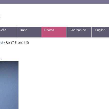
-Văn
Tranh
Photos
Góc bạn bè
English
 sĩ
/
Ca sĩ Thanh Hải
21