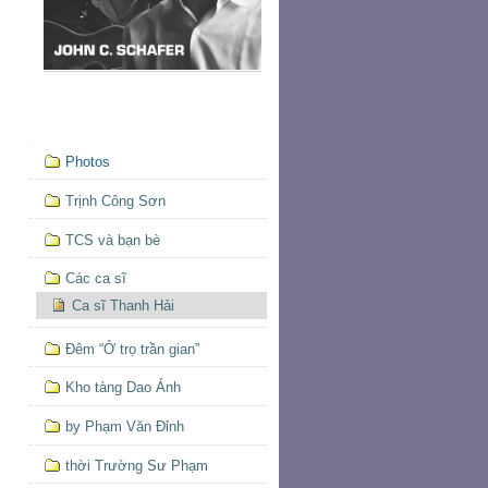
Mục
Photos
định
hướng
Trịnh Công Sơn
TCS và bạn bè
Các ca sĩ
Ca sĩ Thanh Hải
Đêm “Ở trọ trần gian”
Kho tàng Dao Ánh
by Phạm Văn Đỉnh
thời Trường Sư Phạm