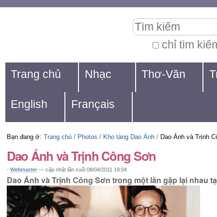
Chuyển
Các
Tìm kiếm
đến
công
nội
cụ
chỉ tìm kiế
Tìm
dung.
cá
Navigation
kiếm
Trang chủ
Nhạc
Thơ-Văn
T
|
nhân
nâng
Chuyển
cao...
English
Français
đến
mục
Bạn đang ở:
Trang chủ
/
Photos
/
Kho tàng Dao Ánh
/
Dao Ánh và Trịnh 
định
Dao Ánh và Trịnh Công Sơn
hướng
-
Webmaster
—
cập nhật lần cuối
08/04/2011 19:04
Dao Ánh và Trịnh Công Sơn trong một lần gặp lại nhau t