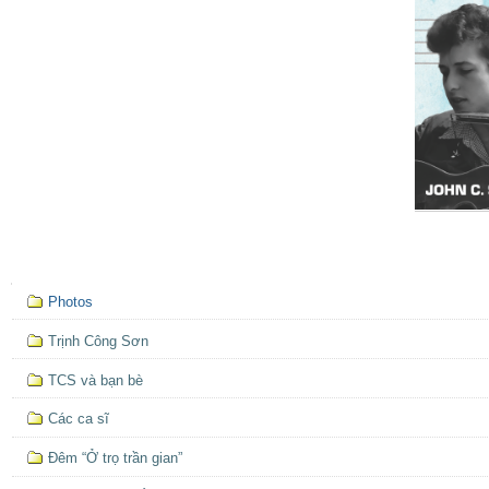
Mục
Photos
định
hướng
Trịnh Công Sơn
TCS và bạn bè
Các ca sĩ
Đêm “Ở trọ trần gian”