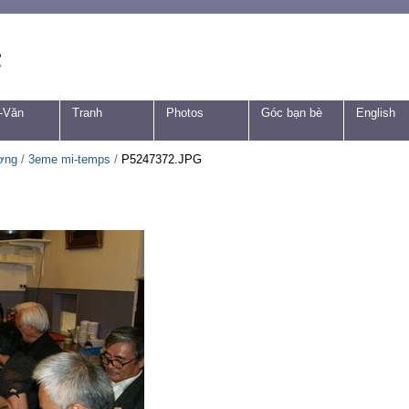
-Văn
Tranh
Photos
Góc bạn bè
English
ơng
/
3eme mi-temps
/
P5247372.JPG