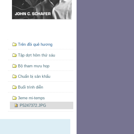
Mục
Trên đồi quê hương
định
hướng
Tập dợt hôm thứ sáu
Bộ tham mưu họp
Chuẩn bị sân khấu
Buổi trình diễn
3eme mi-temps
P5247372.JPG