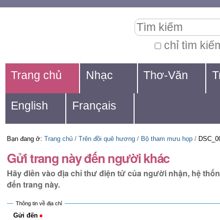
Chuyển
Các
Tìm kiếm
đến
công
nội
cụ
chỉ tìm kiế
Tìm
dung.
cá
Navigation
kiếm
Trang chủ
Nhạc
Thơ-Văn
T
|
nhân
nâng
Chuyển
cao...
English
Français
đến
mục
Bạn đang ở:
Trang chủ
/
Trên đồi quê hương
/
Bộ tham mưu họp
/
DSC_00
định
Gửi trang này đến người khác
hướng
Hãy điền vào địa chỉ thư điện tử của người nhận, hệ thố
đến trang này.
Thông tin về địa chỉ
Gửi đến
(Bắt buộc)