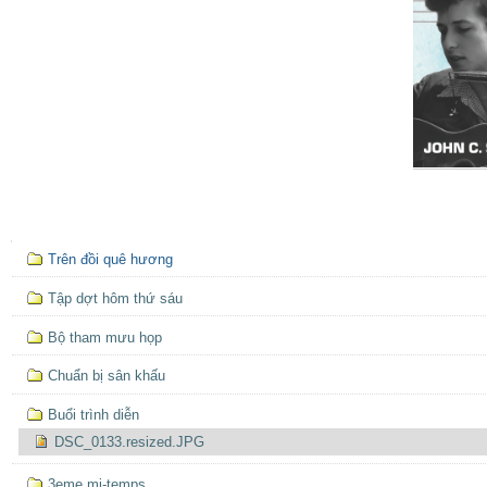
Mục
Trên đồi quê hương
định
hướng
Tập dợt hôm thứ sáu
Bộ tham mưu họp
Chuẩn bị sân khấu
Buổi trình diễn
DSC_0133.resized.JPG
3eme mi-temps