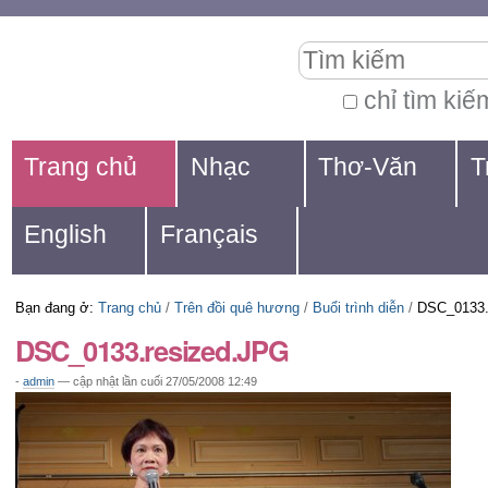
Chuyển
Các
Tìm kiếm
đến
công
nội
cụ
chỉ tìm kiế
Tìm
dung.
cá
Navigation
kiếm
Trang chủ
Nhạc
Thơ-Văn
T
|
nhân
nâng
Chuyển
cao...
English
Français
đến
mục
Bạn đang ở:
Trang chủ
/
Trên đồi quê hương
/
Buổi trình diễn
/
DSC_0133.
định
DSC_0133.resized.JPG
hướng
-
admin
—
cập nhật lần cuối
27/05/2008 12:49