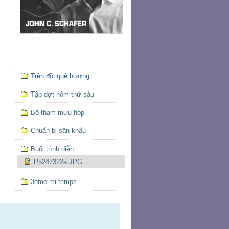
Mục
Trên đồi quê hương
định
hướng
Tập dợt hôm thứ sáu
Bộ tham mưu họp
Chuẩn bị sân khấu
Buổi trình diễn
P5247322a.JPG
3eme mi-temps