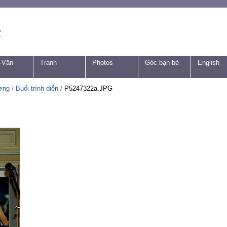
-Văn
Tranh
Photos
Góc bạn bè
English
ơng
/
Buổi trình diễn
/
P5247322a.JPG