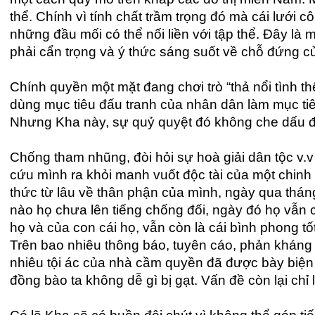
thể. Chính vì tính chất trầm trọng đó mà cái lưới c
những đầu mối có thể nối liền với tập thể. Đây là
phải cẩn trọng và ý thức sáng suốt về chỗ đứng c
Chính quyền một mặt đang chơi trò “thả nổi tình 
dùng mục tiêu đấu tranh của nhân dân làm mục tiê
Nhưng Kha này, sự quỷ quyệt đó không che dấu đ
Chống tham nhũng, đòi hỏi sự hoà giải dân tộc v.v
cứu mình ra khỏi manh vuốt độc tài của một chinh 
thức từ lâu về thân phận của mình, ngày qua tháng
nào họ chưa lên tiếng chống đối, ngày đó họ vẫn 
họ và của con cái họ, vẫn còn là cái bình phong tốt
Trên bao nhiêu thông báo, tuyên cáo, phản kháng
nhiêu tội ác của nhà cầm quyền đã được bày biện 
đồng bào ta không dễ gì bị gạt. Vấn đề còn lại chỉ l