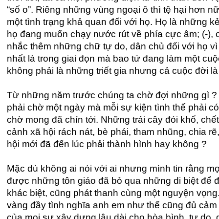
“số o”. Riêng những vùng ngoại ô thì tệ hại hơn nữ
một tình trạng khả quan đối với họ. Họ là những k
họ đang muốn chạy nước rút về phía cực âm; (-), cơ
nhắc thêm những chữ tự do, dân chủ đối với họ vì
nhất là trong giai đọn mà bao tử đang làm một cuộ
không phải là những triết gia nhưng cả cuộc đời là
Từ những năm trước chúng ta chờ đợi những gì ? 
phải chờ một ngày mà mỗi sự kiện tình thế phải có
chờ mong đã chín tới. Những trái cây đói khổ, chế
cảnh xã hội rách nát, bè phái, tham nhũng, chia rẽ,
hội mới đã đến lúc phải thành hình hay không ?
Mặc dù không ai nói với ai nhưng mình tin rằng mọ
được những tôn giáo đã bỏ qua những di biệt để
khác biệt, cũng phát thanh cùng một nguyện vọng.
vàng đầy tình nghĩa anh em như thế cũng đủ cảm đ
của mọi sự xây dựng lâu dài cho hòa bình, tự do, 