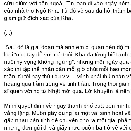
cứu giùm với bên ngoài. Tin loan đi vào ngày hôm s
của nhà thơ Ngô Kha. Từ đó về sau đã hỏi thăm b
giam giữ đích xác của Kha.
(...)
Sau đó là giai đoạn mà anh em bi quan đến độ mu
loại “nhẹ tay dễ vỡ” mà thôi. Kha đã từng biết anh
nuôi hy vọng không ngừng”, nhưng mỗi ngày qua đ
xảo thì tập thể nhân dân mỗi giờ phút mỗi hao mòn
thần, tù tội hay thủ tiêu v.v… Mình phải thú nhận
hoảng quá trầm trọng về tinh thần. Trong thời gi
sĩ quen với họ từ Nhật mới qua. Lời khuyên là nên 
Mình quyết định về ngay thành phố của bọn mình.
vắng lặng. Muốn gây dựng lại một vài sinh hoạt v
gặp nhau bàn tính để chuyện cho ra một giai phẩ
nhưng đơn gửi đi và giấy mực buồn bã trở về với cái