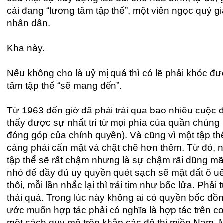
cái đang “lương tâm tập thể”, một viên ngọc quý 
nhân dân.
Kha này.
Nếu không cho là uỷ mị quá thì có lẽ phải khóc đ
tâm tập thể “sẽ mang đến”.
Từ 1963 đến giờ đã phải trải qua bao nhiêu cuộc đ
thấy được sự nhất trí từ mọi phía của quần chúng 
đóng góp của chính quyền). Và cũng vì một tập th
càng phải cẩn mật và chặt chẽ hơn thêm. Từ đó, n
tập thể sẽ rất chậm nhưng là sự chậm rãi dũng 
nhỏ để đầy đủ uy quyền quét sạch sẽ mặt đất ô u
thôi, mỗi lần nhắc lại thì trái tim như bốc lửa. Ph
thái quá. Trong lúc này không ai có quyền bốc đồn
ước muốn hợp tác phải có nghĩa là hợp tác trên cơ
một cách quy mô trên khắp các đô thị miền Nam. 