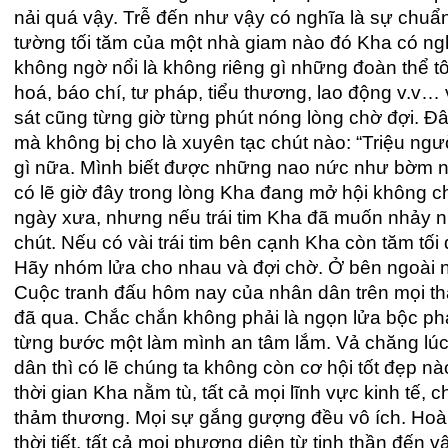
nải quá vậy. Trễ đến như vậy có nghĩa là sự chuẩ
tường tối tăm của một nhà giam nào đó Kha có ng
không ngờ nổi là không riêng gì những đoàn thể t
hoá, báo chí, tư pháp, tiểu thương, lao động v.v
sát cũng từng giờ từng phút nóng lòng chờ đợi. Đâ
mà không bị cho là xuyên tạc chút nào: “Triệu ng
gì nữa. Mình biết được những nao nức như bờm ng
có lẽ giờ đây trong lòng Kha đang mở hội không 
ngày xưa, nhưng nếu trái tim Kha đã muốn nhảy nh
chút. Nếu có vài trái tim bên cạnh Kha còn tăm tối 
Hãy nhóm lửa cho nhau và đợi chờ. Ở bên ngoài n
Cuộc tranh đấu hôm nay của nhân dân trên mọi t
đã qua. Chắc chắn không phải là ngọn lửa bộc phát
từng bước một làm mình an tâm lắm. Vả chăng lúc
dân thì có lẽ chúng ta không còn cơ hội tốt đẹp n
thời gian Kha nằm tù, tất cả mọi lĩnh vực kinh tế, c
thảm thương. Mọi sự gắng gượng đều vô ích. Hoà
thời tiết, tất cả mọi phương diện từ tinh thần đến 