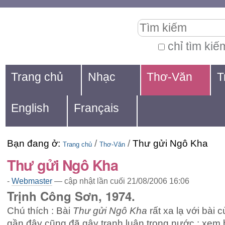
Chuyển
Các
Tìm kiếm
đến
công
nội
cụ
chỉ tìm kiế
Tìm
dung.
cá
Navigation
kiếm
Trang chủ
Nhạc
Thơ-Văn
T
|
nhân
nâng
Chuyển
cao...
English
Français
đến
mục
Bạn đang ở:
/
/
Thư gửi Ngô Kha
định
Trang chủ
Thơ-Văn
Thư gửi Ngô Kha
hướng
-
Webmaster
—
cập nhật lần cuối
21/08/2006 16:06
Trịnh Công Sơn, 1974.
Chú thích : Bài
Thư gửi Ngô Kha
rất xa lạ với bài c
gần đây cũng đã gây tranh luận trong nước : xem 