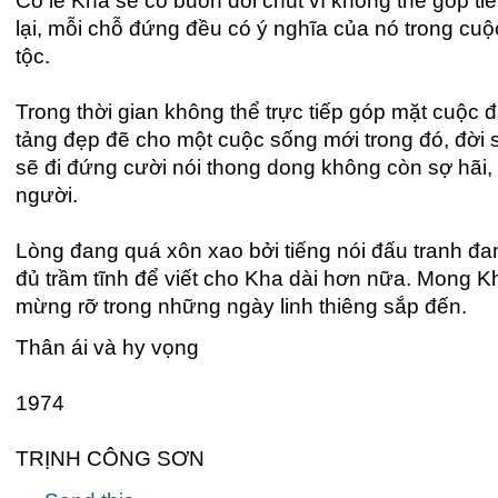
Có lẽ Kha sẽ có buồn đôi chút vì không thể góp t
lại, mỗi chỗ đứng đều có ý nghĩa của nó trong cuộ
tộc.
Trong thời gian không thể trực tiếp góp mặt cuộc
tảng đẹp đẽ cho một cuộc sống mới trong đó, đời
sẽ đi đứng cười nói thong dong không còn sợ hãi,
người.
Lòng đang quá xôn xao bởi tiếng nói đấu tranh đa
đủ trầm tĩnh để viết cho Kha dài hơn nữa. Mong 
mừng rỡ trong những ngày linh thiêng sắp đến.
Thân ái và hy vọng
1974
TRỊNH CÔNG SƠN
Các