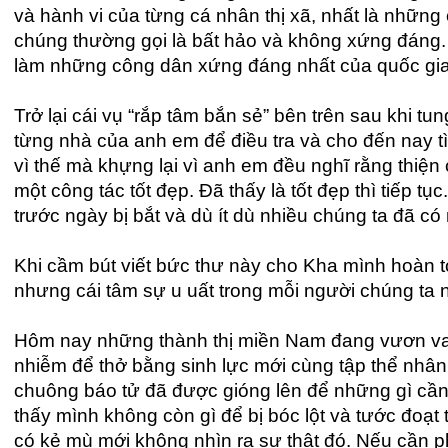
và hành vi của từng cá nhân thị xã, nhất là nhữn
chúng thường gọi là bất hảo và không xứng đáng.
làm những công dân xứng đáng nhất của quốc gia
Trở lại cái vụ “rắp tâm bắn sẻ” bên trên sau khi t
từng nhà của anh em để điều tra và cho đến nay t
vì thế mà khựng lại vì anh em đều nghĩ rằng thiện
một công tác tốt đẹp. Đã thấy là tốt đẹp thì tiếp t
trước ngày bị bắt và dù ít dù nhiều chúng ta đã 
Khi cầm bút viết bức thư này cho Kha mình hoàn to
nhưng cái tâm sự u uất trong mỗi người chúng ta n
Hôm nay những thành thị miền Nam đang vươn vai 
nhiễm để thở bằng sinh lực mới cùng tập thể nhân
chuông báo tử đã được gióng lên để những gì cần 
thấy mình không còn gì để bị bóc lột và tước đoạt 
có kẻ mù mới không nhìn ra sự thật đó. Nếu cần p