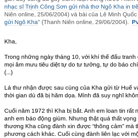
nhạc sĩ Trịnh Công Sơn gửi nhà thơ Ngô Kha in tr
Niên online, 25/06/2004) và bài của Lê Minh Quốc 
gửi Ngô Kha
" (Thanh Niên online, 29/06/2004).
P
Kha,
Trong những ngày tháng 10, với khí thế đấu tran
mọi âm mưu tiêu diệt tự do tư tưởng, tự do báo ch
(...)
Lá thư nhận được sau cùng của Kha gửi từ Huế và
thời gian dù đã bị hăm dọa. Mình đã suy nghĩ không
Cuối năm 1972 thì Kha bị bắt. Anh em loan tin rất 
anh em báo động giùm. Nhưng thật quá thất vọng vì
thương Kha cũng đành xin được “thông cảm” mà t
phương cách khác. Cuối cùng đành liên lạc với mộ