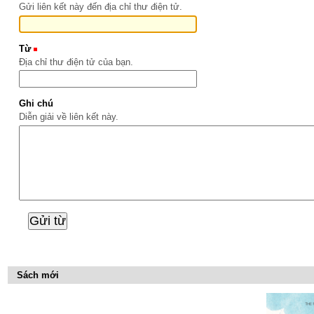
Gửi liên kết này đến địa chỉ thư điện tử.
Từ
(Bắt buộc)
Địa chỉ thư điện tử của bạn.
Ghi chú
Diễn giải về liên kết này.
Sách mới