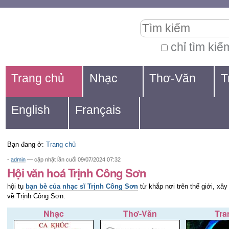
Chuyển
Các
Tìm kiếm
đến
công
nội
cụ
chỉ tìm kiế
Tìm
dung.
cá
Navigation
kiếm
Trang chủ
Nhạc
Thơ-Văn
T
|
nhân
nâng
Chuyển
cao...
English
Français
đến
mục
Bạn đang ở:
Trang chủ
định
-
admin
—
cập nhật lần cuối
09/07/2024 07:32
hướng
Hội văn hoá Trịnh Công Sơn
hội tụ
bạn bè của nhạc sĩ Trịnh Công Sơn
từ khắp nơi trên thế giới, xâ
về Trịnh Công Sơn.
Nhạc
Thơ-Văn
Tra