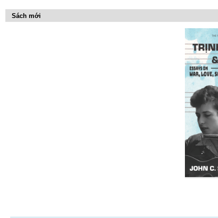
tác
trên
Sách mới
Tài
liệu