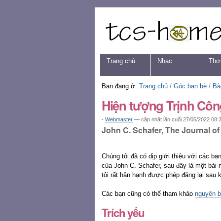
Chuyển
Các
đến
công
nội
cụ
dung.
cá
|
nhân
Chuyển
Navigation
Trang chủ
Nhạc
Thơ
đến
mục
định
Bạn đang ở:
Trang chủ
/
Góc bạn bè
/
Bài
hướng
Hiện tượng Trịnh Cô
-
Webmaster
—
cập nhật lần cuối
27/05/2022 08:
John C. Schafer, The Journal of
Chúng tôi đã có dịp giới thiệu với các bạ
của John C. Schafer, sau đây là một bài n
tôi rất hân hạnh được phép đăng lại sau k
Các bạn cũng có thể tham khảo
nguyên b
Trích yếu