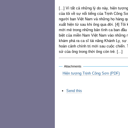
[...] Vì tất cả những lý do này, hiện tượ
của tôi về sự nổi tiếng của Trịnh Công S
người bạn Việt Nam và những họ hàng qu
xuất hiện từ sau khi ông qua đời. [4] Tôi 
mới mẻ trong những bản tình ca ban đầu c
biệt của miền Nam Việt Nam vào những nă
khám phá ra ca sĩ tài năng Khánh Ly, sự
hoàn cảnh chính trị mới sau cuộc chiến. T
sử của ông trong thời ông còn trẻ. [...]
Attachments
Hiện tượng Trịnh Công Sơn (PDF)
Các
Send this
thao
tác
trên
Tài
liệu