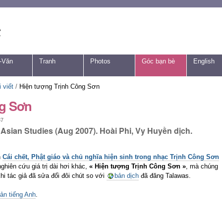
-Văn
Tranh
Photos
Góc bạn bè
English
 viết
/
Hiện tượng Trịnh Công Sơn
ng Sơn
37
 Asian Studies (Aug 2007). Hoài Phi, Vy Huyền dịch.
n
Cái chết, Phật giáo và chủ nghĩa hiện sinh trong nhạc Trịnh Công Sơn
ghiên cứu giá trị dài hơi khác,
« Hiện tượng Trịnh Công Sơn »
, mà chúng
hi tác giả đã sửa đổi đôi chút so với
bản dịch
đã đăng Talawas.
ản tiếng Anh
.