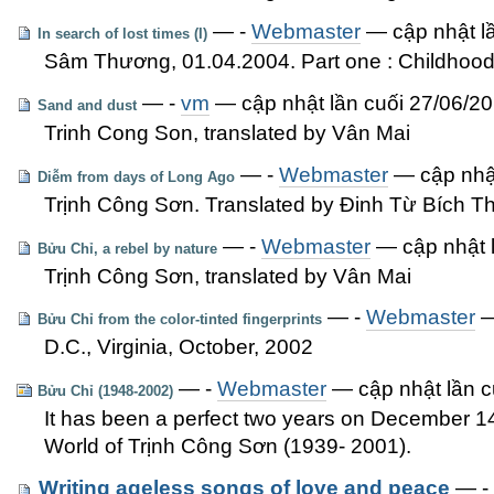
—
-
Webmaster
— cập nhật lầ
In search of lost times (I)
Sâm Thương, 01.04.2004. Part one : Childhood.
—
-
vm
— cập nhật lần cuối 27/06/2
Sand and dust
Trinh Cong Son, translated by Vân Mai
—
-
Webmaster
— cập nhật
Diễm from days of Long Ago
Trịnh Công Sơn. Translated by Đinh Từ Bích Th
—
-
Webmaster
— cập nhật l
Bửu Chỉ, a rebel by nature
Trịnh Công Sơn, translated by Vân Mai
—
-
Webmaster
—
Bửu Chỉ from the color-tinted fingerprints
D.C., Virginia, October, 2002
—
-
Webmaster
— cập nhật lần c
Bửu Chỉ (1948-2002)
It has been a perfect two years on December 14,
World of Trịnh Công Sơn (1939- 2001).
Writing ageless songs of love and peace
—
-