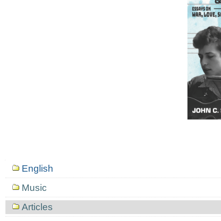
Mục
English
định
hướng
Music
Articles