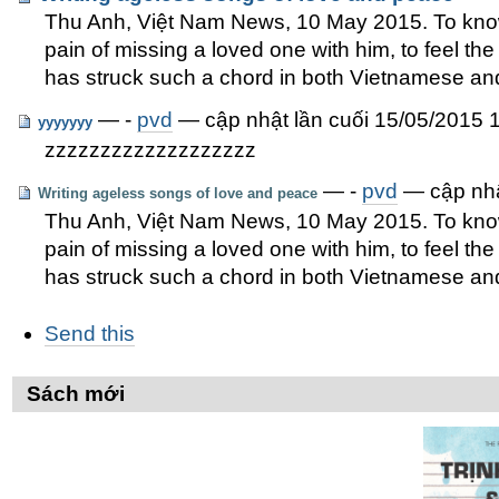
Thu Anh, Việt Nam News, 10 May 2015. To know T
pain of missing a loved one with him, to feel th
has struck such a chord in both Vietnamese and
—
-
pvd
— cập nhật lần cuối 15/05/2015 
yyyyyyy
zzzzzzzzzzzzzzzzzzz
—
-
pvd
— cập nhậ
Writing ageless songs of love and peace
Thu Anh, Việt Nam News, 10 May 2015. To know T
pain of missing a loved one with him, to feel th
has struck such a chord in both Vietnamese and
Các
Send this
thao
tác
trên
Sách mới
Tài
liệu