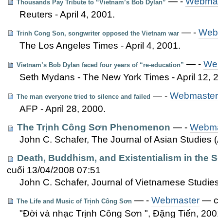
—
-
Webmas
Thousands Pay Tribute to “Vietnam’s Bob Dylan”
Reuters - April 4, 2001.
—
-
Web
Trinh Cong Son, songwriter opposed the Vietnam war
The Los Angeles Times - April 4, 2001.
—
-
We
Vietnam’s Bob Dylan faced four years of “re-education”
Seth Mydans - The New York Times - April 12, 
—
-
Webmaster
The man everyone tried to silence and failed
AFP - April 28, 2000.
The Trịnh Công Sơn Phenomenon
—
-
Webma
John C. Schafer, The Journal of Asian Studies 
Death, Buddhism, and Existentialism in the 
cuối 13/04/2008 07:51
John C. Schafer, Journal of Vietnamese Studies
—
-
Webmaster
— cậ
The Life and Music of Trịnh Công Sơn
"Đời và nhạc Trịnh Công Sơn ", Đặng Tiến, 200