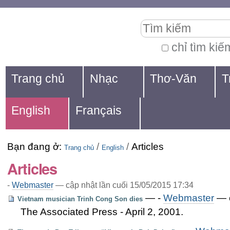
Chuyển
Các
Tìm kiếm
đến
công
nội
cụ
chỉ tìm kiế
Tìm
dung.
cá
Navigation
kiếm
Trang chủ
Nhạc
Thơ-Văn
T
|
nhân
nâng
Chuyển
cao...
English
Français
đến
mục
Bạn đang ở:
/
/
Articles
định
Trang chủ
English
Articles
hướng
-
Webmaster
—
cập nhật lần cuối
15/05/2015 17:34
—
-
Webmaster
— c
Vietnam musician Trinh Cong Son dies
The Associated Press - April 2, 2001.