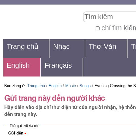
Chuyển
Các
Tìm kiếm
đến
công
nội
cụ
chỉ tìm kiế
Tìm
dung.
cá
Navigation
kiếm
Trang chủ
Nhạc
Thơ-Văn
T
|
nhân
nâng
Chuyển
cao...
English
Français
đến
mục
Bạn đang ở:
Trang chủ
/
English
/
Music
/
Songs
/
Evening Crossing the S
định
Gửi trang này đến người khác
hướng
Hãy điền vào địa chỉ thư điện tử của người nhận, hệ thố
đến trang này.
Thông tin về địa chỉ
Gửi đến
(Bắt buộc)