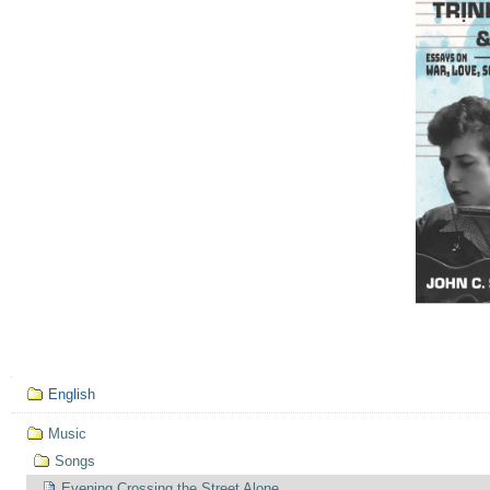
Mục
English
định
hướng
Music
Songs
Evening Crossing the Street Alone