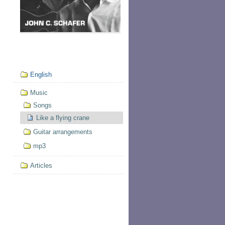
Mục
English
định
hướng
Music
Songs
Like a flying crane
Guitar arrangements
mp3
Articles