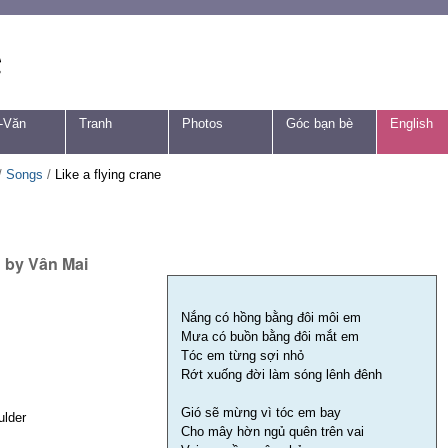
-Văn
Tranh
Photos
Góc bạn bè
English
/
Songs
/
Like a flying crane
 by Vân Mai
Nắng có hồng bằng đôi môi em
Mưa có buồn bằng đôi mắt em
Tóc em từng sợi nhỏ
Rớt xuống đời làm sóng lênh đênh
Gió sẽ mừng vì tóc em bay
ulder
Cho mây hờn ngủ quên trên vai