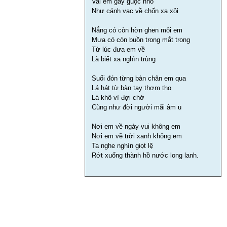
Vai em gầy guộc nhỏ
Như cánh vạc về chốn xa xôi
Nắng có còn hờn ghen môi em
Mưa có còn buồn trong mắt trong
Từ lúc đưa em về
Là biết xa nghìn trùng
Suối đón từng bàn chân em qua
Lá hát từ bàn tay thơm tho
Lá khô vì đợi chờ
Cũng như đời người mãi âm u
Nơi em về ngày vui không em
Nơi em về trời xanh không em
Ta nghe nghìn giọt lệ
Rớt xuống thành hồ nước long lanh.