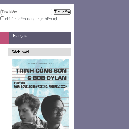
Tìm kiếm
chỉ tìm kiếm trong mục hiện tại
Tìm
kiếm
nâng
cao...
Français
Sách mới