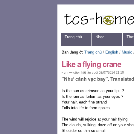
Chuyển
Các
đến
công
nội
cụ
dung.
cá
|
nhân
Chuyển
Navigation
Trang chủ
Nhạc
Thơ
đến
mục
định
Bạn đang ở:
Trang chủ
/
English
/
Music
hướng
Like a flying crane
- vm —
cập nhật lần cuối
02/07/2014 21:10
"Như cánh vạc bay". Translated
Is the sun as crimson as your lips ?
Is the rain as forlorn as your eyes ?
Your hair, each fine strand
Falls into life to form ripples
The wind will rejoice at your hair flying
The clouds, sulking, doze off on your sho
Shoulder so thin so small