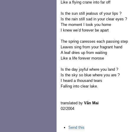
Like a flying crane into far off
Is the sun still jealous of your lips ?
Is the rain still sad in your clear eyes ?
The moment I took you home
I knew we’d forever be apart
The spring caresses each passing step
Leaves sing from your fragrant hand
A leaf dries up from waiting
Like a life forever morose
Is the day joyful where you land ?
Is the sky so blue where you are ?
I heard a thousand tears
Falling into clear lake.
translated by
Vân Mai
02/2004
Các
Send this
thao