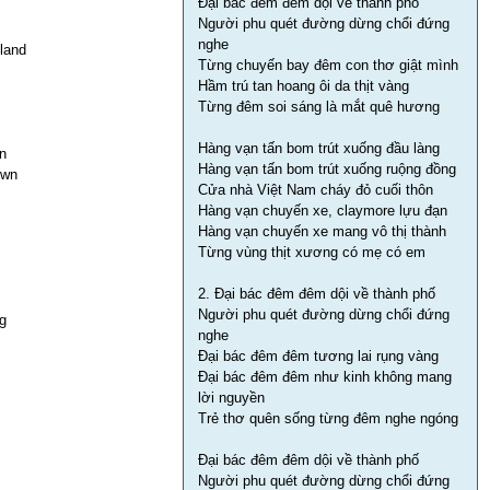
Đại bác đêm đêm dội về thành phố
Người phu quét đường dừng chổi đứng
nghe
 land
Từng chuyến bay đêm con thơ giật mình
Hầm trú tan hoang ôi da thịt vàng
Từng đêm soi sáng là mắt quê hương
Hàng vạn tấn bom trút xuống đầu làng
n
Hàng vạn tấn bom trút xuống ruộng đồng
own
Cửa nhà Việt Nam cháy đỏ cuối thôn
Hàng vạn chuyến xe, claymore lựu đạn
Hàng vạn chuyến xe mang vô thị thành
Từng vùng thịt xương có mẹ có em
2. Đại bác đêm đêm dội về thành phố
Người phu quét đường dừng chổi đứng
ng
nghe
Đại bác đêm đêm tương lai rụng vàng
Đại bác đêm đêm như kinh không mang
lời nguyền
Trẻ thơ quên sống từng đêm nghe ngóng
Đại bác đêm đêm dội về thành phố
Người phu quét đường dừng chổi đứng