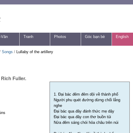
-Văn
Tranh
Photos
Góc bạn bè
English
/
Songs
/
Lullaby of the artillery
Rich Fuller.
1. Đại bác đêm đêm dội về thành phố
Người phu quét đường dừng chổi lắng
nghe
Đại bác qua đây đánh thức mẹ dậy
ains
Đại bác qua đây con thơ buồn tủi
Nửa đêm sáng chói hỏa châu trên núi