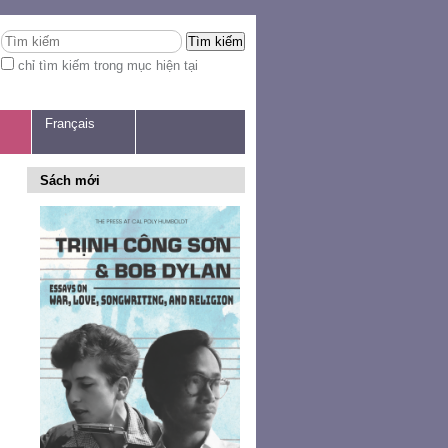
Tìm kiếm
chỉ tìm kiếm trong mục hiện tại
Tìm
kiếm
nâng
cao...
Français
Sách mới