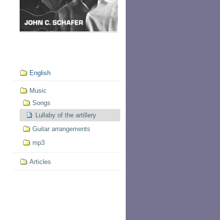
Mục
English
định
hướng
Music
Songs
Lullaby of the artillery
Guitar arrangements
mp3
Articles