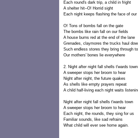
Each round's dark trip, a child in fright
A shelter hit--O! Horrid sight
Each night keeps flashing the face of our
O! Tons of bombs fall on the gate
The bombs like rain fall on our fields
A house burns red at the end of the lane
Grenades, claymores the trucks haul dow
Such endless stores they bring through t
Our mothers' bones lie everywhere
2. Night after night fall shells t'wards town
A sweeper stops her broom to hear
Night after night, the future quakes
As shells like empty prayers repeat
A child half-living each night waits listeni
Night after night fall shells t'wards town
A sweeper stops her broom to hear
Each night, the rounds, they sing for us
Familiar sounds, like sad refrains
What child will ever see home again.