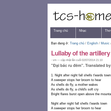
Chuyển
Các
đến
công
nội
cụ
dung.
cá
|
nhân
Chuyển
Navigation
Trang chủ
Nhạc
Thơ
đến
mục
định
Bạn đang ở:
Trang chủ
/
English
/
Music
hướng
Lullaby of the artillery
- vm —
cập nhật lần cuối
02/07/2014 21:10
"Đại bác ru đêm". Translated by 
1. Night after night fall shells t'wards town
A sweeper stops her broom to hear
As shells do fly, a mother wakes
As shells do fly, a child's soft cry
Bright flares burst open above the mount
Night after night fall shells t'wards town
A sweeper stops her broom to hear