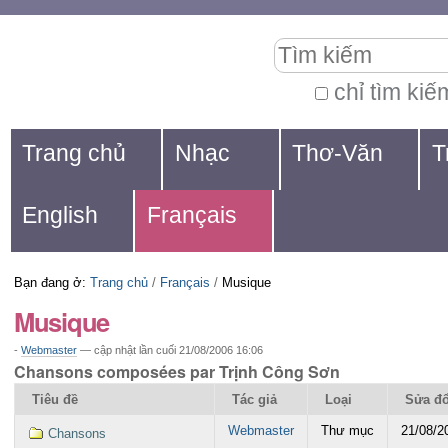
Chuyển
Các
Tìm kiếm
đến
công
nội
cụ
chỉ tìm kiế
Tìm
dung.
cá
Navigation
kiếm
Trang chủ
Nhạc
Thơ-Văn
T
|
nhân
nâng
Chuyển
cao...
English
Français
đến
mục
Bạn đang ở:
Trang chủ
/
Français
/
Musique
định
Musique
hướng
-
Webmaster
—
cập nhật lần cuối
21/08/2006 16:06
Chansons composées par Trịnh Công Sơn
Tiêu đề
Tác giả
Loại
Sửa đ
Webmaster
Thư mục
21/08/2
Chansons