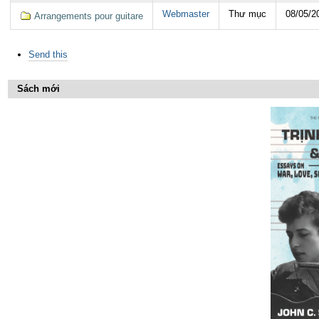
Webmaster
Thư mục
08/05/2
Arrangements pour guitare
Các
Send this
thao
tác
trên
Sách mới
Tài
liệu