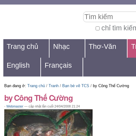
Chuyển
Các
Tìm kiếm
đến
công
nội
cụ
chỉ tìm kiế
Tìm
dung.
cá
Navigation
kiếm
Trang chủ
Nhạc
Thơ-Văn
T
|
nhân
nâng
Chuyển
cao...
English
Français
đến
mục
Bạn đang ở:
Trang chủ
/
Tranh
/
Bạn bè vẽ TCS
/
by Công Thế Cường
định
by Công Thế Cường
hướng
-
Webmaster
—
cập nhật lần cuối
24/04/2008 21:24