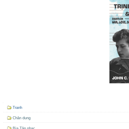
Mục
Tranh
định
hướng
Chân dung
Bìa Tập nhạc