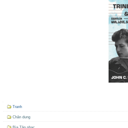
Mục
Tranh
định
hướng
Chân dung
Bìa Tập nhạc