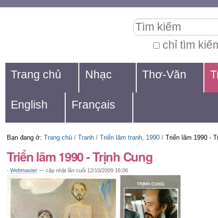
Chuyển
Các
Tìm kiếm
đến
công
nội
cụ
chỉ tìm kiế
Tìm
dung.
cá
Navigation
kiếm
Trang chủ
Nhạc
Thơ-Văn
T
|
nhân
nâng
Chuyển
cao...
English
Français
đến
mục
Bạn đang ở:
Trang chủ
/
Tranh
/
Triển lãm tranh, 1990
/
Triển lãm 1990 - T
định
Triển lãm 1990 - Trịnh Cung
hướng
-
Webmaster
—
cập nhật lần cuối
12/10/2009 16:06