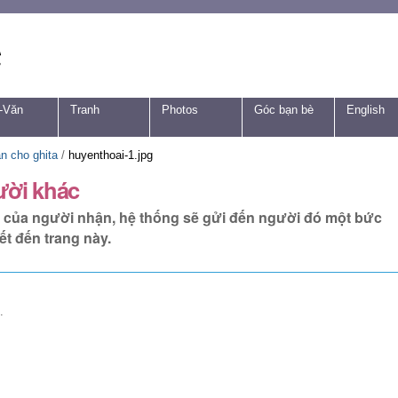
-Văn
Tranh
Photos
Góc bạn bè
English
n cho ghita
/
huyenthoai-1.jpg
ười khác
tử của người nhận, hệ thống sẽ gửi đến người đó một bức
ết đến trang này.
.