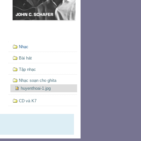
Mục
Nhạc
định
hướng
Bài hát
Tập nhạc
Nhạc soạn cho ghita
huyenthoai-1.jpg
CD và K7