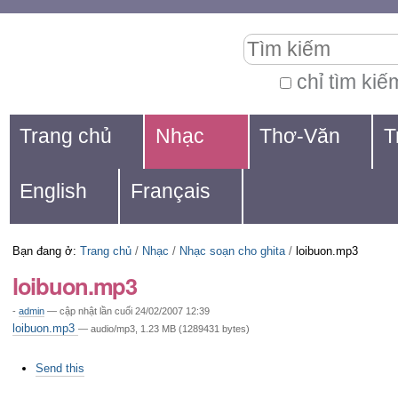
Chuyển
Các
Tìm kiếm
đến
công
nội
cụ
chỉ tìm kiế
Tìm
dung.
cá
Navigation
kiếm
Trang chủ
Nhạc
Thơ-Văn
T
|
nhân
nâng
Chuyển
cao...
English
Français
đến
mục
Bạn đang ở:
Trang chủ
/
Nhạc
/
Nhạc soạn cho ghita
/
loibuon.mp3
định
loibuon.mp3
hướng
-
admin
—
cập nhật lần cuối
24/02/2007 12:39
loibuon.mp3
— audio/mp3, 1.23 MB (1289431 bytes)
Các
Send this
thao
tác