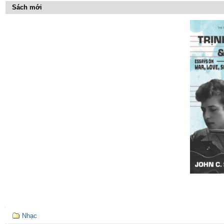
trên
Sách mới
Tài
liệu
Mục
Nhạc
định