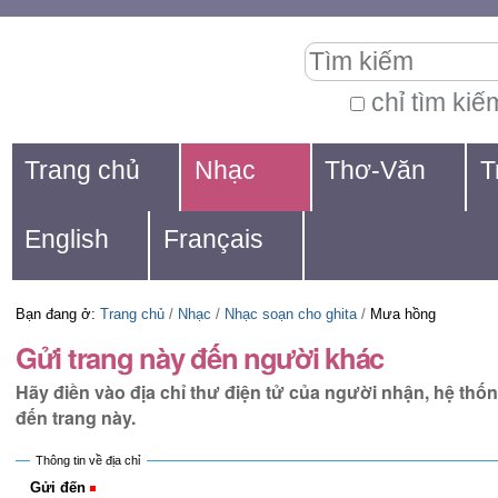
Chuyển
Các
Tìm kiếm
đến
công
nội
cụ
chỉ tìm kiế
Tìm
dung.
cá
Navigation
kiếm
Trang chủ
Nhạc
Thơ-Văn
T
|
nhân
nâng
Chuyển
cao...
English
Français
đến
mục
Bạn đang ở:
Trang chủ
/
Nhạc
/
Nhạc soạn cho ghita
/
Mưa hồng
định
Gửi trang này đến người khác
hướng
Hãy điền vào địa chỉ thư điện tử của người nhận, hệ thố
đến trang này.
Thông tin về địa chỉ
Gửi đến
(Bắt buộc)