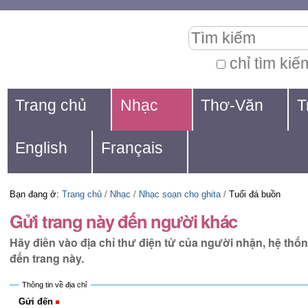
Chuyển
Các
Tìm kiếm
đến
công
nội
cụ
chỉ tìm kiế
Tìm
dung.
cá
Navigation
kiếm
Trang chủ
Nhạc
Thơ-Văn
T
|
nhân
nâng
Chuyển
cao...
English
Français
đến
mục
Bạn đang ở:
Trang chủ
/
Nhạc
/
Nhạc soạn cho ghita
/
Tuổi đá buồn
định
Gửi trang này đến người khác
hướng
Hãy điền vào địa chỉ thư điện tử của người nhận, hệ thố
đến trang này.
Thông tin về địa chỉ
Gửi đến
(Bắt buộc)