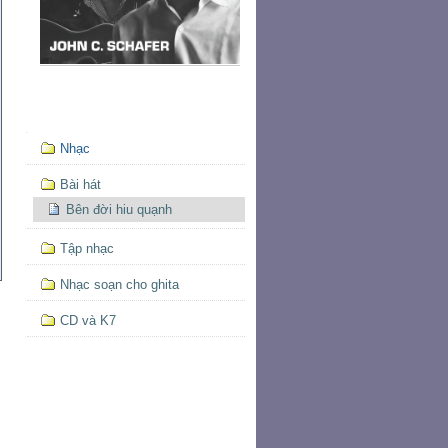
Mục
Nhạc
định
hướng
Bài hát
Bên đời hiu quạnh
Tập nhạc
Nhạc soạn cho ghita
CD và K7