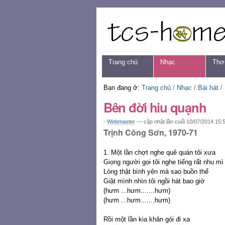
Chuyển
Các
đến
công
nội
cụ
dung.
cá
|
nhân
Chuyển
Navigation
Trang chủ
Nhạc
Thơ
đến
mục
định
Bạn đang ở:
Trang chủ
/
Nhạc
/
Bài hát
/
hướng
Bên đời hiu quạnh
-
Webmaster
—
cập nhật lần cuối
10/07/2014 15:
Trịnh Công Sơn, 1970-71
1. Một lần chợt nghe quê quán tôi xưa
Giọng người gọi tôi nghe tiếng rất nhu mì
Lòng thật bình yên mà sao buồn thế
Giật mình nhìn tôi ngồi hát bao giờ
(hưm ...hưm.......hưm)
(hưm ...hưm.......hưm)
Rồi một lần kia khăn gói đi xa