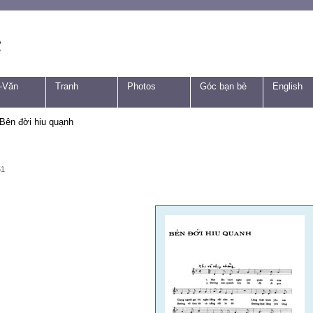
-Văn
Tranh
Photos
Góc bạn bè
English
Bên đời hiu quạnh
51