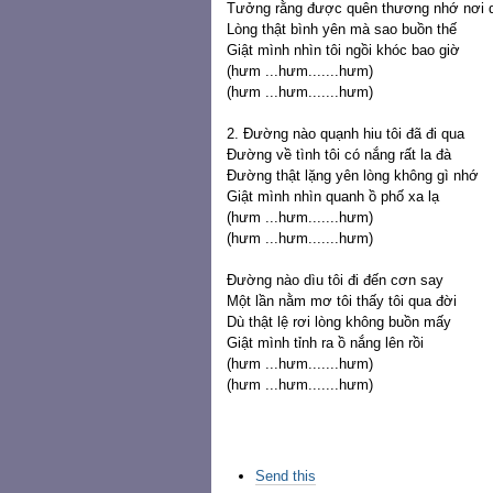
Tưởng rằng được quên thương nhớ nơi 
Lòng thật bình yên mà sao buồn thế
Giật mình nhìn tôi ngồi khóc bao giờ
(hưm ...hưm.......hưm)
(hưm ...hưm.......hưm)
2. Đường nào quạnh hiu tôi đã đi qua
Đường về tình tôi có nắng rất la đà
Đường thật lặng yên lòng không gì nhớ
Giật mình nhìn quanh ồ phố xa lạ
(hưm ...hưm.......hưm)
(hưm ...hưm.......hưm)
Đường nào dìu tôi đi đến cơn say
Một lần nằm mơ tôi thấy tôi qua đời
Dù thật lệ rơi lòng không buồn mấy
Giật mình tỉnh ra ồ nắng lên rồi
(hưm ...hưm.......hưm)
(hưm ...hưm.......hưm)
Các
Send this
thao