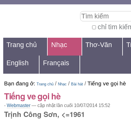
Chuyển
Các
Tìm kiếm
đến
công
nội
cụ
chỉ tìm kiế
Tìm
dung.
cá
Navigation
kiếm
Trang chủ
Nhạc
Thơ-Văn
T
|
nhân
nâng
Chuyển
cao...
English
Français
đến
mục
Bạn đang ở:
/
/
/
Tiếng ve gọi hè
định
Trang chủ
Nhạc
Bài hát
Tiếng ve gọi hè
hướng
-
Webmaster
—
cập nhật lần cuối
10/07/2014 15:52
Trịnh Công Sơn, <=1961