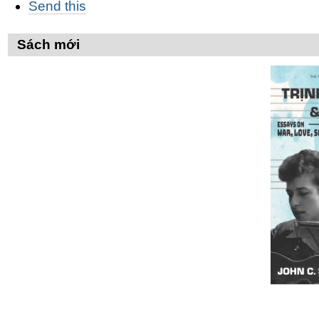
Send this
thao
tác
trên
Sách mới
Tài
liệu