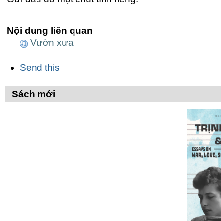
Nội dung liên quan
Vườn xưa
Các
Send this
thao
tác
trên
Sách mới
Tài
liệu