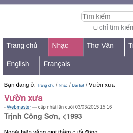
Chuyển
Các
Tìm kiếm
đến
công
nội
cụ
chỉ tìm kiế
Tìm
dung.
cá
Navigation
kiếm
Trang chủ
Nhạc
Thơ-Văn
T
|
nhân
nâng
Chuyển
cao...
English
Français
đến
mục
Bạn đang ở:
/
/
/
Vườn xưa
định
Trang chủ
Nhạc
Bài hát
Vườn xưa
hướng
-
Webmaster
—
cập nhật lần cuối
03/03/2015 15:16
Trịnh Công Sơn, <1993
Ngoài hiên vắng giọt thầm cuối đông