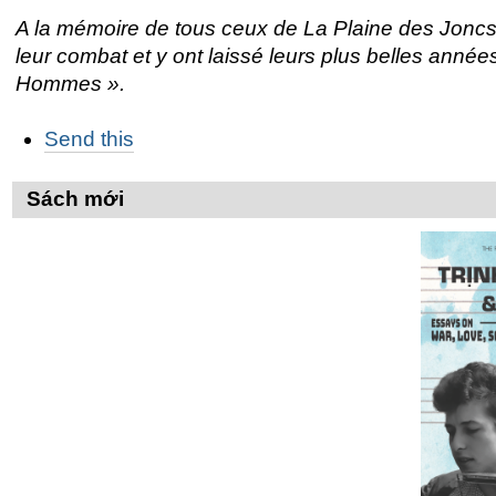
A la mémoire de tous ceux de La Plaine des Joncs
leur combat et y ont laissé leurs plus belles années
Hommes ».
Các
Send this
thao
tác
trên
Sách mới
Tài
liệu