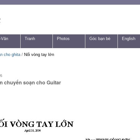
-Văn
Tranh
Photos
Góc bạn bè
English
n cho ghita
/
Nối vòng tay lớn
05
n chuyển soạn cho Guitar