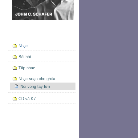
Mục
Nhạc
định
hướng
Bài hát
Tập nhạc
Nhạc soạn cho ghita
Nối vòng tay lớn
CD và K7