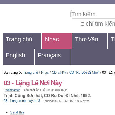
Chuyển
Các
Tìm kiếm
đến
công
nội
cụ
chỉ tìm kiế
Tìm
dung.
cá
Navigation
kiếm
Trang chủ
Nhạc
Thơ-Văn
T
|
nhân
nâng
Chuyển
cao...
English
Français
đến
mục
Bạn đang ở:
Trang chủ
/
Nhạc
/
CD và K7
/
CD "Ru Đời Đi Nhé"
/
03 - Lặn
định
03 - Lặng Lẽ Nơi Này
hướng
-
Webmaster
—
cập nhật lần cuối
13/08/2010 15:44
Trịnh Công Sơn hát, CD Ru Đòi Đi Nhé, 1992.
03 - Lang le noi này.mp3
— audio/mp3, 5.13 MB (5378905 bytes)
Các
Send this
thao