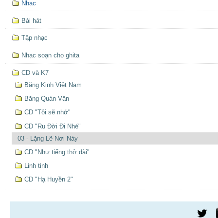
Nhạc
định
hướng
Bài hát
Tập nhạc
Nhạc soạn cho ghita
CD và K7
Băng Kinh Việt Nam
Băng Quán Văn
CD "Tôi sẽ nhớ"
CD "Ru Đời Đi Nhé"
03 - Lặng Lẽ Nơi Này
CD "Như tiếng thở dài"
Linh tinh
CD "Hạ Huyền 2"