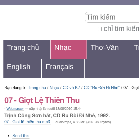
Chuyển
Các
Tìm kiếm
đến
công
nội
cụ
chỉ tìm kiế
Tìm
dung.
cá
Navigation
kiếm
Trang chủ
Nhạc
Thơ-Văn
T
|
nhân
nâng
Chuyển
cao...
English
Français
đến
mục
Bạn đang ở:
Trang chủ
/
Nhạc
/
CD và K7
/
CD "Ru Đời Đi Nhé"
/
07 - Giọ
định
07 - Giọt Lệ Thiên Thu
hướng
-
Webmaster
—
cập nhật lần cuối
13/08/2010 15:44
Trịnh Công Sơn hát, CD Ru Đòi Đi Nhé, 1992.
07 - Giot lê thiên thu.mp3
— audio/mp3, 4.35 MB (4561380 bytes)
Các
Send this
thao