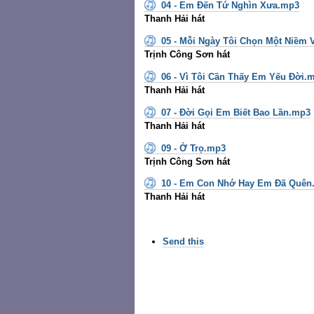
04 - Em Đến Tứ Nghìn Xưa.mp3
Thanh Hải hát
05 - Mỗi Ngày Tôi Chọn Một Niềm 
Trịnh Công Sơn hát
06 - Vì Tôi Cần Thấy Em Yếu Đời.
Thanh Hải hát
07 - Đời Gọi Em Biết Bao Lần.mp3
Thanh Hải hát
09 - Ở Trọ.mp3
Trịnh Công Sơn hát
10 - Em Con Nhớ Hay Em Đã Quên
Thanh Hải hát
Các
Send this
thao
tác
trên
Tài
liệu