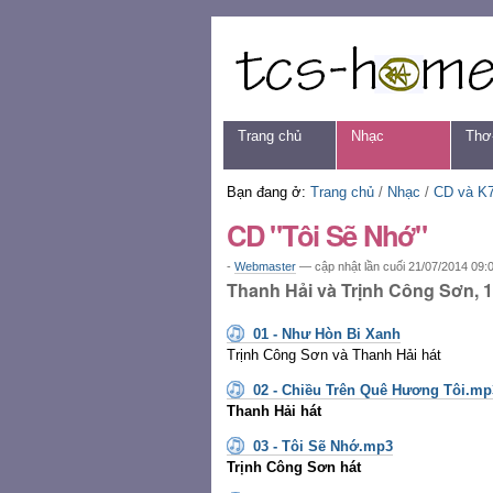
Chuyển
Các
đến
công
nội
cụ
dung.
cá
|
nhân
Chuyển
Navigation
Trang chủ
Nhạc
Thơ
đến
mục
định
Bạn đang ở:
Trang chủ
/
Nhạc
/
CD và K
hướng
CD "Tôi Sẽ Nhớ"
-
Webmaster
—
cập nhật lần cuối
21/07/2014 09:
Thanh Hải và Trịnh Công Sơn, 1
01 - Như Hòn Bi Xanh
Trịnh Công Sơn và Thanh Hải hát
02 - Chiều Trên Quê Hương Tôi.mp
Thanh Hải hát
03 - Tôi Sẽ Nhớ.mp3
Trịnh Công Sơn hát