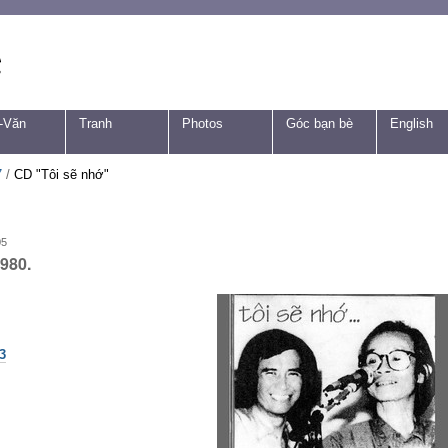
-Văn
Tranh
Photos
Góc bạn bè
English
7
/
CD "Tôi sẽ nhớ"
05
980.
3