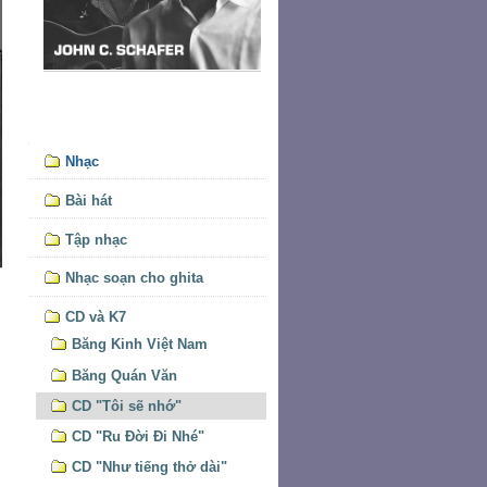
Mục
Nhạc
định
hướng
Bài hát
Tập nhạc
Nhạc soạn cho ghita
CD và K7
Băng Kinh Việt Nam
Băng Quán Văn
CD "Tôi sẽ nhớ"
CD "Ru Đời Đi Nhé"
CD "Như tiếng thở dài"