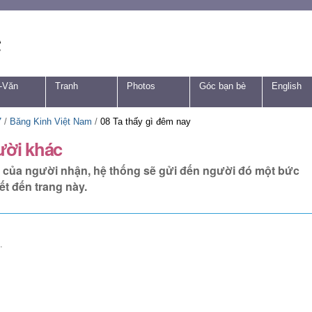
-Văn
Tranh
Photos
Góc bạn bè
English
7
/
Băng Kinh Việt Nam
/
08 Ta thấy gì đêm nay
ười khác
tử của người nhận, hệ thống sẽ gửi đến người đó một bức
ết đến trang này.
.