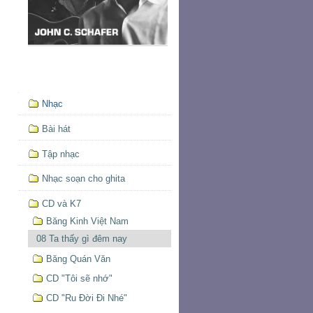
Mục
Nhạc
định
hướng
Bài hát
Tập nhạc
Nhạc soạn cho ghita
CD và K7
Băng Kinh Việt Nam
08 Ta thấy gì đêm nay
Băng Quán Văn
CD "Tôi sẽ nhớ"
CD "Ru Đời Đi Nhé"